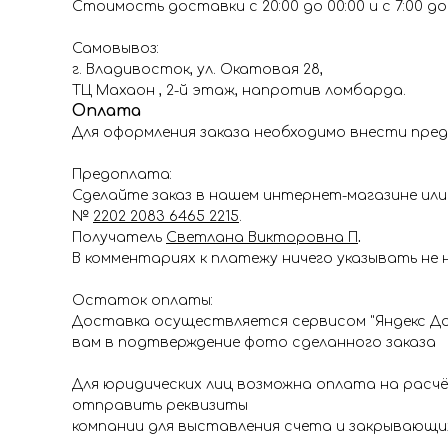
Стоимость доставки с 20:00 до 00:00 и с 7:00 до 1
Самовывоз:
г. Владивосток, ул. Окатовая 28,
ТЦ Махаон , 2-й этаж, напротив ломбарда.
Оплата
Для оформления заказа необходимо внести пред
Предоплата:
Сделайте заказ в нашем интернет-магазине или 
№
2202 2083 6465 2215
.
Получатель
Светлана Викторовна П
.
В комментариях к платежу ничего указывать не 
Остаток оплаты:
Доставка осуществляется сервисом "Яндекс До
вам в подтверждение фото сделанного заказа
Для юридических лиц возможна оплата на расч
отправить реквизиты
компании для выставления счета и закрывающи