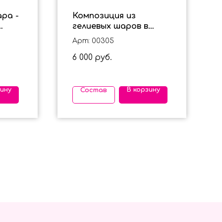
ра -
Композиция из
гелиевых шаров в
нежно - голубом
Арт: 00305
цвете с бантиками
6 000
руб.
зину
В корзину
Состав