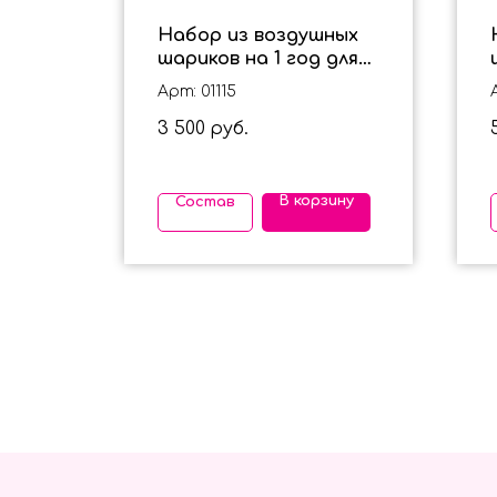
х
Набор из воздушных
 для
шариков на 1 год для
мальчика
Арт: 01115
3 500
руб.
ину
В корзину
Состав