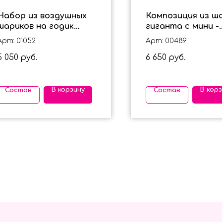
Набор из воздушных
Композиция из ша
шариков на годик
гиганта с мини -
"Лева" для мальчика
шариками и двух
Арт: 01052
Арт: 00489
фонтанов
5 050
6 650
руб.
руб.
В корзину
В кор
Состав
Состав