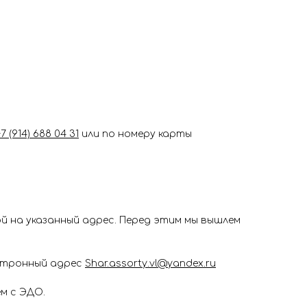
+7 (914) 688 04 31
или по номеру карты
 на указанный адрес. Перед этим мы вышлем
ектронный адрес
Shar.assorty.vl@yandex.ru
м с ЭДО.