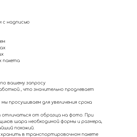
м с надписью
ем
ках
ах
х пакета
 по вашему запросу
аботкой , что значительно продлевает
 мы просушиваем для увеличения срока
 отличаться от образца на фото. При
иков шара необходимой формы и размера,
айший похожий.
я хранить в транспортировочном пакете