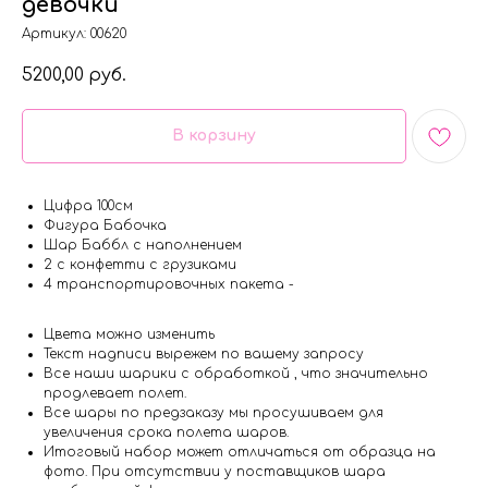
девочки
Артикул:
00620
5200,00
руб.
В корзину
Цифра 100см
Фигура Бабочка
Шар Баббл с наполнением
2 с конфетти с грузиками
4 транспортировочных пакета -
Цвета можно изменить
Текст надписи вырежем по вашему запросу
Все наши шарики с обработкой , что значительно
продлевает полет.
Все шары по предзаказу мы просушиваем для
увеличения срока полета шаров.
Итоговый набор может отличаться от образца на
фото. При отсутствии у поставщиков шара