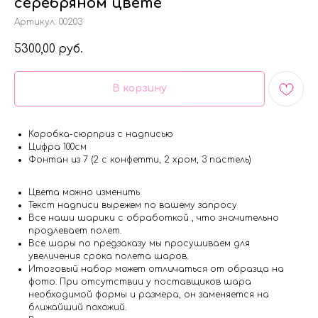
серебряном цвете
Артикул:
00203
5300,00
руб.
В корзину
Коробка-сюрприз с надписью
Цифра 100см
Фонтан из 7 (2 с конфетти, 2 хром, 3 пастель)
Цвета можно изменить
Текст надписи вырежем по вашему запросу
Все наши шарики с обработкой , что значительно
продлевает полет.
Все шары по предзаказу мы просушиваем для
увеличения срока полета шаров.
Итоговый набор может отличаться от образца на
фото. При отсутствии у поставщиков шара
необходимой формы и размера, он заменяется на
ближайший похожий.