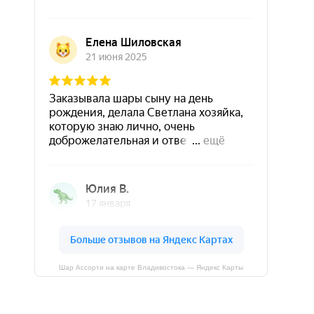
Шар Ассорти на карте Владивостока — Яндекс Карты