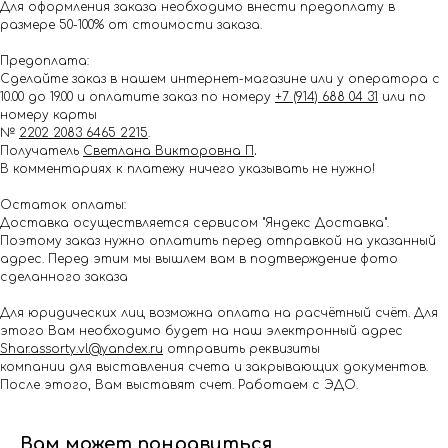
Для оформления заказа необходимо внести предоплату в
размере 50-100% от стоимости заказа.
Предоплата:
Сделайте заказ в нашем интернет-магазине или у оператора с
10.00 до 19.00 и оплатите заказ по номеру
+7 (914) 688 04 31
или по
номеру карты
№
2202 2083 6465 2215
.
Получатель
Светлана Викторовна П
.
В комментариях к платежу ничего указывать не нужно!
Остаток оплаты:
Доставка осуществляется сервисом "Яндекс Доставка".
Поэтому заказ нужно оплатить перед отправкой на указанный
адрес. Перед этим мы вышлем вам в подтверждение фото
сделанного заказа
Для юридических лиц возможна оплата на расчётный счёт. Для
этого Вам необходимо будет на наш электронный адрес
Shar.assorty.vl@yandex.ru
отправить реквизиты
компании для выставления счета и закрывающих документов.
После этого, Вам выставят счет. Работаем с ЭДО.
Вам может понравиться