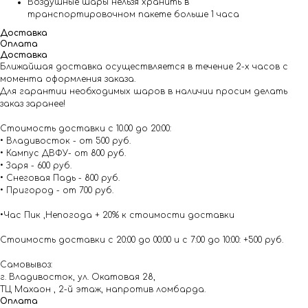
Воздушные шары нельзя хранить в
транспортировочном пакете больше 1 часа
Доставка
Оплата
Доставка
Ближайшая доставка осуществляется в течение 2-х часов с
момента оформления заказа.
Для гарантии необходимых шаров в наличии просим делать
заказ заранее!
Стоимость доставки с 10.00 до 20:00:
• Владивосток - от 500 руб.
• Кампус ДВФУ- от 800 руб.
• Заря - 600 руб.
• Снеговая Падь - 800 руб.
• Пригород - от 700 руб.
•Час Пик ,Непогода + 20% к стоимости доставки
Стоимость доставки с 20:00 до 00:00 и с 7:00 до 10:00: +500 руб.
Самовывоз:
г. Владивосток, ул. Окатовая 28,
ТЦ Махаон , 2-й этаж, напротив ломбарда.
Оплата