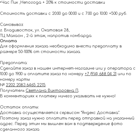
•Час Пик ,Непогода + 20% к стоимости доставки
Стоимость доставки с 20:00 до 00:00 и с 7:00 до 10:00: +500 руб.
Самовывоз:
г. Владивосток, ул. Окатовая 28,
ТЦ Махаон , 2-й этаж, напротив ломбарда.
Оплата
Для оформления заказа необходимо внести предоплату в
размере 50-100% от стоимости заказа.
Предоплата:
Сделайте заказ в нашем интернет-магазине или у оператора с
10.00 до 19.00 и оплатите заказ по номеру
+7 (914) 688 04 31
или по
номеру карты
№
2202 2083 6465 2215
.
Получатель
Светлана Викторовна П
.
В комментариях к платежу ничего указывать не нужно!
Остаток оплаты:
Доставка осуществляется сервисом "Яндекс Доставка".
Поэтому заказ нужно оплатить перед отправкой на указанный
адрес. Перед этим мы вышлем вам в подтверждение фото
сделанного заказа