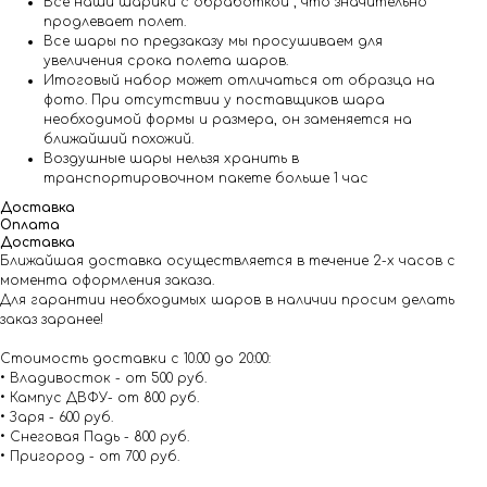
Все наши шарики с обработкой , что значительно
продлевает полет.
Все шары по предзаказу мы просушиваем для
увеличения срока полета шаров.
Итоговый набор может отличаться от образца на
фото. При отсутствии у поставщиков шара
необходимой формы и размера, он заменяется на
ближайший похожий.
Воздушные шары нельзя хранить в
транспортировочном пакете больше 1 час
Доставка
Оплата
Доставка
Ближайшая доставка осуществляется в течение 2-х часов с
момента оформления заказа.
Для гарантии необходимых шаров в наличии просим делать
заказ заранее!
Стоимость доставки с 10.00 до 20:00:
• Владивосток - от 500 руб.
• Кампус ДВФУ- от 800 руб.
• Заря - 600 руб.
• Снеговая Падь - 800 руб.
• Пригород - от 700 руб.