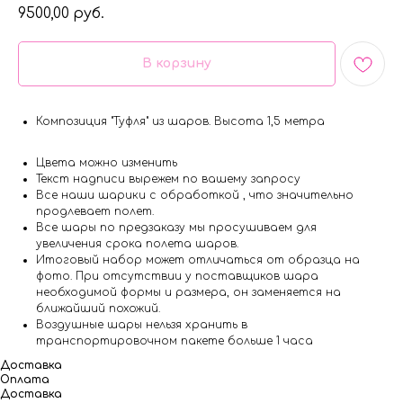
9500,00
руб.
В корзину
Композиция "Туфля" из шаров. Высота 1,5 метра
Цвета можно изменить
Текст надписи вырежем по вашему запросу
Все наши шарики с обработкой , что значительно
продлевает полет.
Все шары по предзаказу мы просушиваем для
увеличения срока полета шаров.
Итоговый набор может отличаться от образца на
фото. При отсутствии у поставщиков шара
необходимой формы и размера, он заменяется на
ближайший похожий.
Воздушные шары нельзя хранить в
транспортировочном пакете больше 1 часа
Доставка
Оплата
Доставка