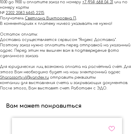
10.00 до 19.00 и оплатите заказ по номеру
+7 (914) 688 04 31
или по
номеру карты
№
2202 2083 6465 2215
.
Получатель
Светлана Викторовна П
.
В комментариях к платежу ничего указывать не нужно!
Остаток оплаты:
Доставка осуществляется сервисом "Яндекс Доставка".
Поэтому заказ нужно оплатить перед отправкой на указанный
адрес. Перед этим мы вышлем вам в подтверждение фото
сделанного заказа
Для юридических лиц возможна оплата на расчётный счёт. Для
этого Вам необходимо будет на наш электронный адрес
Shar.assorty.vl@yandex.ru
отправить реквизиты
компании для выставления счета и закрывающих документов.
После этого, Вам выставят счет. Работаем с ЭДО.
Вам может понравиться