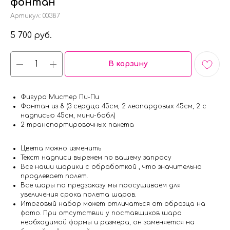
фонтан
Артикул:
00387
5 700
руб.
В корзину
Фигура Мистер Пи-Пи
Фонтан из 8 (3 сердца 45см, 2 леопардовых 45см, 2 с
надписью 45см, мини-бабл)
2 транспортировочных пакета
Цвета можно изменить
Текст надписи вырежем по вашему запросу
Все наши шарики с обработкой , что значительно
продлевает полет.
Все шары по предзаказу мы просушиваем для
увеличения срока полета шаров.
Итоговый набор может отличаться от образца на
фото. При отсутствии у поставщиков шара
необходимой формы и размера, он заменяется на