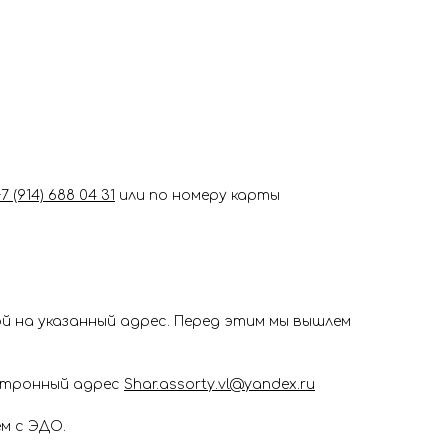
+7 (914) 688 04 31
или по номеру карты
 на указанный адрес. Перед этим мы вышлем
ектронный адрес
Shar.assorty.vl@yandex.ru
м с ЭДО.