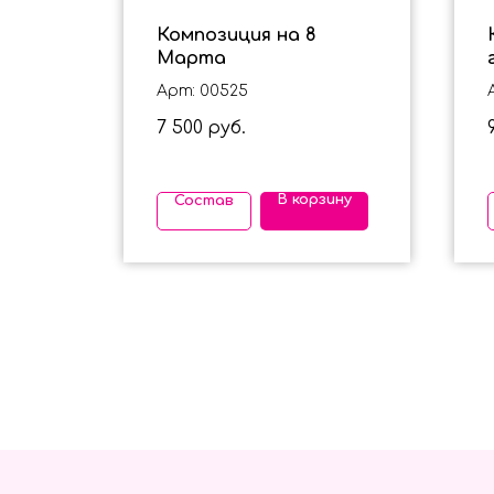
Для
Композиция на 8
Марта
Арт: 00525
7 500
руб.
ину
В корзину
Состав