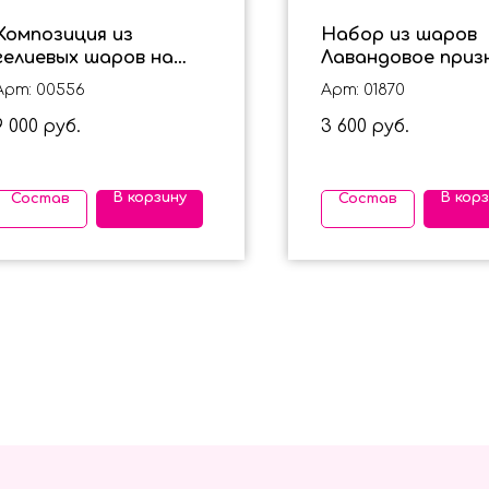
Композиция из
Набор из шаров
гелиевых шаров на
Лавандовое приз
день рождение в
к 8 Марта
Арт: 00556
Арт: 01870
Розовом цвете для
9 000
3 600
девушки
руб.
руб.
В корзину
В кор
Состав
Состав