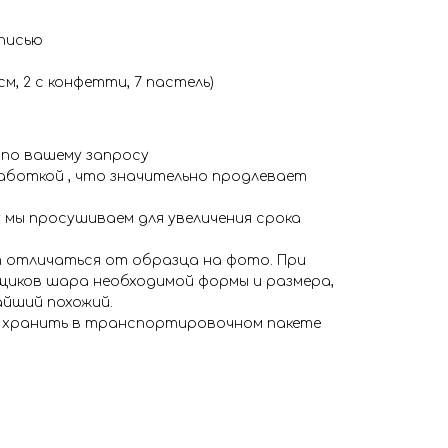
писью
см, 2 с конфетти, 7 пастель)
 по вашему запросу
аботкой , что значительно продлевает
 мы просушиваем для увеличения срока
 отличаться от образца на фото. При
иков шара необходимой формы и размера,
айший похожий.
я хранить в транспортировочном пакете