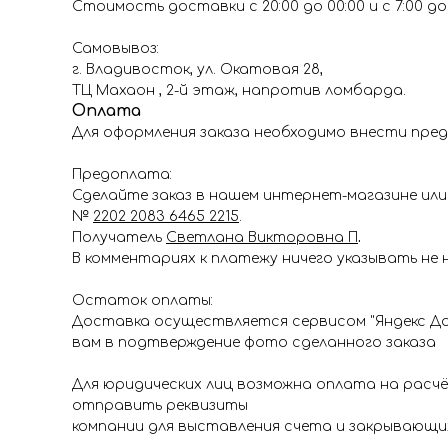
Стоимость доставки с 20:00 до 00:00 и с 7:00 до 1
Самовывоз:
г. Владивосток, ул. Окатовая 28,
ТЦ Махаон , 2-й этаж, напротив ломбарда.
Оплата
Для оформления заказа необходимо внести пред
Предоплата:
Сделайте заказ в нашем интернет-магазине или 
№
2202 2083 6465 2215
.
Получатель
Светлана Викторовна П
.
В комментариях к платежу ничего указывать не 
Остаток оплаты:
Доставка осуществляется сервисом "Яндекс До
вам в подтверждение фото сделанного заказа
Для юридических лиц возможна оплата на расч
отправить реквизиты
компании для выставления счета и закрывающи