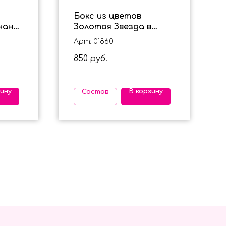
Бокс из цветов
нание
Золотая Звезда в
Розовом
Арт: 01860
850
руб.
зину
В корзину
Состав