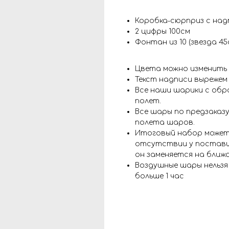
Коробка-сюрприз с над
2 цифры 100см
Фонтан из 10 (звезда 45
Цвета можно изменить
Текст надписи вырежем
Все наши шарики с обр
полет.
Все шары по предзаказу
полета шаров.
Итоговый набор может
отсутствии у поставщ
он заменяется на ближ
Воздушные шары нельз
больше 1 час