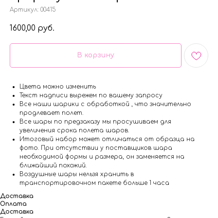
Артикул:
00415
1600,00
руб.
В корзину
Цвета можно изменить
Текст надписи вырежем по вашему запросу
Все наши шарики с обработкой , что значительно
продлевает полет.
Все шары по предзаказу мы просушиваем для
увеличения срока полета шаров.
Итоговый набор может отличаться от образца на
фото. При отсутствии у поставщиков шара
необходимой формы и размера, он заменяется на
ближайший похожий.
Воздушные шары нельзя хранить в
транспортировочном пакете больше 1 часа
Доставка
Оплата
Доставка