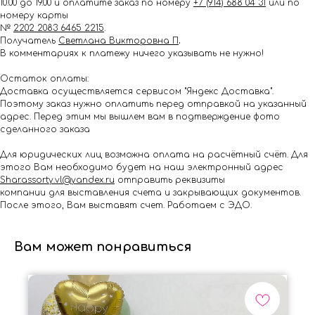
10.00 до 19.00 и оплатите заказ по номеру
+7 (914) 688 04 31
или по
номеру карты
№
2202 2083 6465 2215
.
Получатель
Светлана Викторовна П
.
В комментариях к платежу ничего указывать не нужно!
Остаток оплаты:
Доставка осуществляется сервисом "Яндекс Доставка".
Поэтому заказ нужно оплатить перед отправкой на указанный
адрес. Перед этим мы вышлем вам в подтверждение фото
сделанного заказа
Для юридических лиц возможна оплата на расчётный счёт. Для
этого Вам необходимо будет на наш электронный адрес
Shar.assorty.vl@yandex.ru
отправить реквизиты
компании для выставления счета и закрывающих документов.
После этого, Вам выставят счет. Работаем с ЭДО.
Вам может понравиться