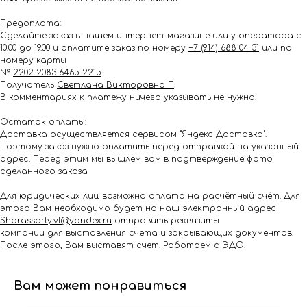
Предоплата:
Сделайте заказ в нашем интернет-магазине или у оператора с
10.00 до 19.00 и оплатите заказ по номеру
+7 (914) 688 04 31
или по
номеру карты
№
2202 2083 6465 2215
.
Получатель
Светлана Викторовна П
.
В комментариях к платежу ничего указывать не нужно!
Остаток оплаты:
Доставка осуществляется сервисом "Яндекс Доставка".
Поэтому заказ нужно оплатить перед отправкой на указанный
адрес. Перед этим мы вышлем вам в подтверждение фото
сделанного заказа
Для юридических лиц возможна оплата на расчётный счёт. Для
этого Вам необходимо будет на наш электронный адрес
Shar.assorty.vl@yandex.ru
отправить реквизиты
компании для выставления счета и закрывающих документов.
После этого, Вам выставят счет. Работаем с ЭДО.
Вам может понравиться