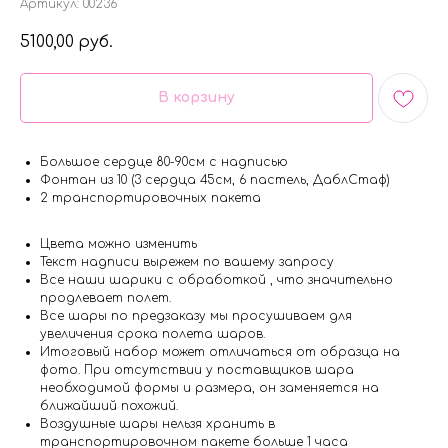
Артикул:
00236
5100,00
руб.
В корзину
Большое сердце 80-90см с надписью
Фонтан из 10 (3 сердца 45см, 6 пастель, ДаблСтаф)
2 транспортировочных пакета
Цвета можно изменить
Текст надписи вырежем по вашему запросу
Все наши шарики с обработкой , что значительно
продлевает полет.
Все шары по предзаказу мы просушиваем для
увеличения срока полета шаров.
Итоговый набор может отличаться от образца на
фото. При отсутствии у поставщиков шара
необходимой формы и размера, он заменяется на
ближайший похожий.
Воздушные шары нельзя хранить в
транспортировочном пакете больше 1 часа