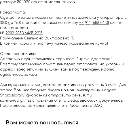
размере 50-100% от стоимости заказа.
Предоплата:
Сделайте заказ в нашем интернет-магазине или у оператора с
10.00 до 19.00 и оплатите заказ по номеру
+7 (914) 688 04 31
или по
номеру карты
№
2202 2083 6465 2215
.
Получатель
Светлана Викторовна П
.
В комментариях к платежу ничего указывать не нужно!
Остаток оплаты:
Доставка осуществляется сервисом "Яндекс Доставка".
Поэтому заказ нужно оплатить перед отправкой на указанный
адрес. Перед этим мы вышлем вам в подтверждение фото
сделанного заказа
Для юридических лиц возможна оплата на расчётный счёт. Для
этого Вам необходимо будет на наш электронный адрес
Shar.assorty.vl@yandex.ru
отправить реквизиты
компании для выставления счета и закрывающих документов.
После этого, Вам выставят счет. Работаем с ЭДО.
Вам может понравиться