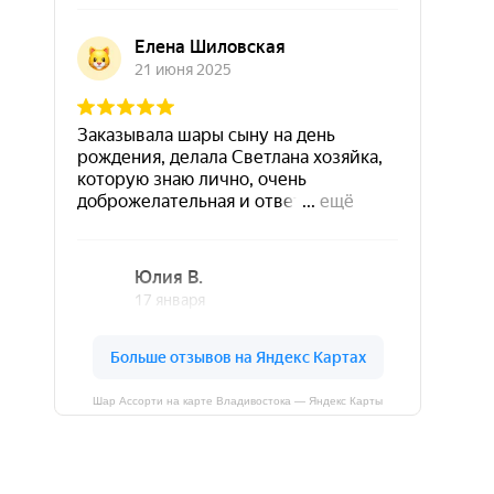
Шар Ассорти на карте Владивостока — Яндекс Карты