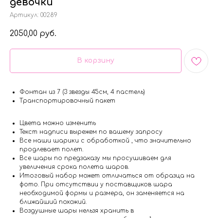
девочки
Артикул:
00289
2050,00
руб.
В корзину
Фонтан из 7 (3 звезды 45см, 4 пастель)
Транспортировочный пакет
Цвета можно изменить
Текст надписи вырежем по вашему запросу
Все наши шарики с обработкой , что значительно
продлевает полет.
Все шары по предзаказу мы просушиваем для
увеличения срока полета шаров.
Итоговый набор может отличаться от образца на
фото. При отсутствии у поставщиков шара
необходимой формы и размера, он заменяется на
ближайший похожий.
Воздушные шары нельзя хранить в