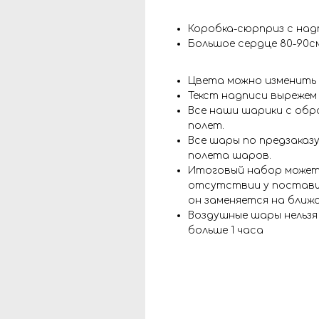
Коробка-сюрприз с над
Большое сердце 80-90с
Цвета можно изменить
Текст надписи вырежем
Все наши шарики с обр
полет.
Все шары по предзаказу
полета шаров.
Итоговый набор может
отсутствии у поставщ
он заменяется на ближ
Воздушные шары нельз
больше 1 часа