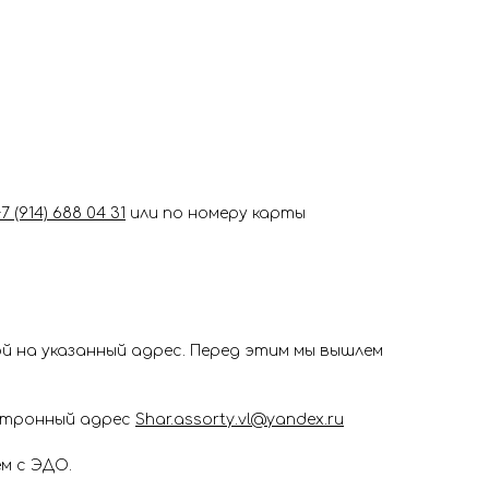
+7 (914) 688 04 31
или по номеру карты
 на указанный адрес. Перед этим мы вышлем
ектронный адрес
Shar.assorty.vl@yandex.ru
м с ЭДО.