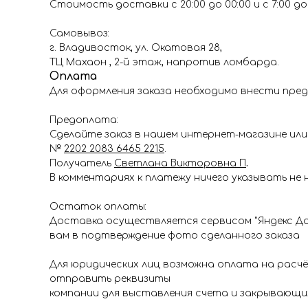
Стоимость доставки с 20:00 до 00:00 и с 7:00 до 1
Самовывоз:
г. Владивосток, ул. Окатовая 28,
ТЦ Махаон , 2-й этаж, напротив ломбарда.
Оплата
Для оформления заказа необходимо внести пред
Предоплата:
Сделайте заказ в нашем интернет-магазине или 
№
2202 2083 6465 2215
.
Получатель
Светлана Викторовна П
.
В комментариях к платежу ничего указывать не 
Остаток оплаты:
Доставка осуществляется сервисом "Яндекс До
вам в подтверждение фото сделанного заказа
Для юридических лиц возможна оплата на расч
отправить реквизиты
компании для выставления счета и закрывающи