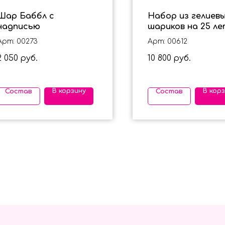
Шар Баббл с
Набор из гелиев
надписью
шариков на 25 ле
мужчины с котик
Арт: 00273
Арт: 00612
2 050
10 800
руб.
руб.
В корзину
В кор
Состав
Состав