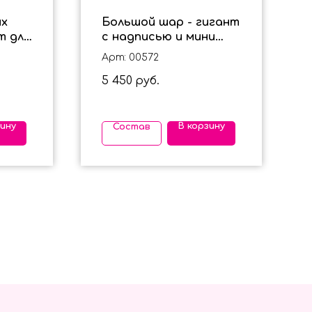
ых
Большой шар - гигант
т для
с надписью и мини
ом
шариками внутри для
Арт: 00572
девочки
5 450
руб.
зину
В корзину
Состав