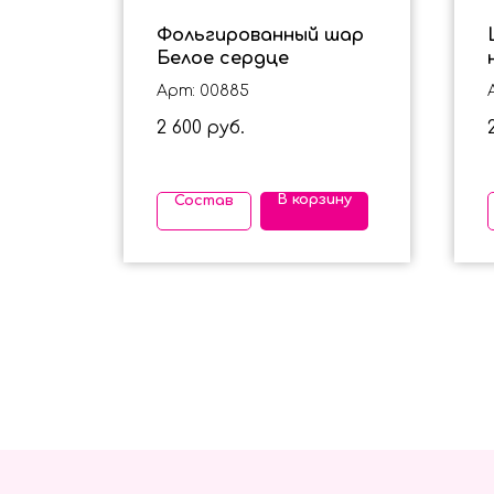
ра -
Фольгированный шар
Белое сердце
Арт: 00885
2 600
руб.
ину
В корзину
Состав