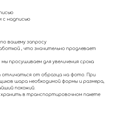
писью
м с надписью
 по вашему запросу
аботкой , что значительно продлевает
 мы просушиваем для увеличения срока
 отличаться от образца на фото. При
иков шара необходимой формы и размера,
айший похожий.
я хранить в транспортировочном пакете