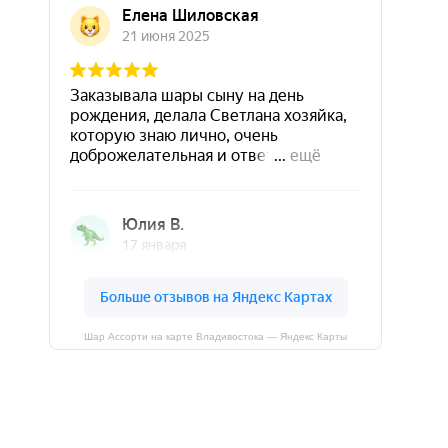
Шар Ассорти на карте Владивостока — Яндекс Карты