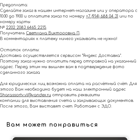
Предоплата:
Сделайте заказ в нашем интернет-магазине или у оператора с
10.00 до 19.00 и оплатите заказ по номеру
+7 (914) 688 04 31
или по
номеру карты
№
2202 2083 6465 2215
.
Получатель
Светлана Викторовна П
.
В комментариях к платежу ничего указывать не нужно!
Остаток оплаты:
Доставка осуществляется сервисом "Яндекс Доставка".
Поэтому заказ нужно оплатить перед отправкой на указанный
адрес. Перед этим мы вышлем вам в подтверждение фото
сделанного заказа
Для юридических лиц возможна оплата на расчётный счёт. Для
этого Вам необходимо будет на наш электронный адрес
Shar.assorty.vl@yandex.ru
отправить реквизиты
компании для выставления счета и закрывающих документов.
После этого, Вам выставят счет. Работаем с ЭДО.
Вам может понравиться