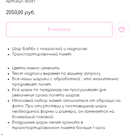
Артикул:
00287
2050,00
руб.
В корзину
Шар Баббл с покраской и надписью
Транспортировочный пакет
Цвета можно изменить
Текст надписи вырежем по вашему запросу
Все наши шарики с обработкой , что значительно
продлевает полет.
Все шары по предзаказу мы просушиваем для
увеличения срока полета шаров.
Итоговый набор может отличаться от образца на
фото. При отсутствии у поставщиков шара
необходимой формы и размера, он заменяется на
ближайший похожий.
Воздушные шары нельзя хранить в
транспортировочном пакете больше 1 часа