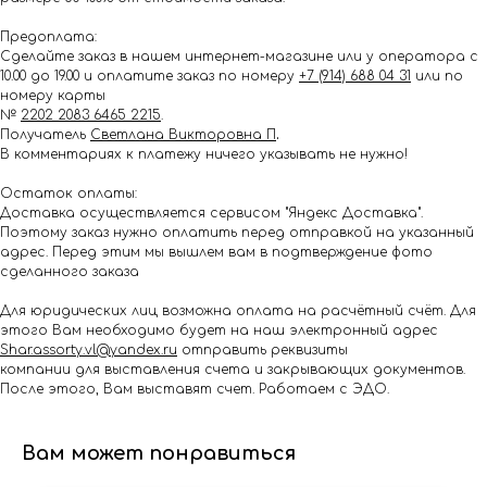
Предоплата:
Сделайте заказ в нашем интернет-магазине или у оператора с
10.00 до 19.00 и оплатите заказ по номеру
+7 (914) 688 04 31
или по
номеру карты
№
2202 2083 6465 2215
.
Получатель
Светлана Викторовна П
.
В комментариях к платежу ничего указывать не нужно!
Остаток оплаты:
Доставка осуществляется сервисом "Яндекс Доставка".
Поэтому заказ нужно оплатить перед отправкой на указанный
адрес. Перед этим мы вышлем вам в подтверждение фото
сделанного заказа
Для юридических лиц возможна оплата на расчётный счёт. Для
этого Вам необходимо будет на наш электронный адрес
Shar.assorty.vl@yandex.ru
отправить реквизиты
компании для выставления счета и закрывающих документов.
После этого, Вам выставят счет. Работаем с ЭДО.
Вам может понравиться