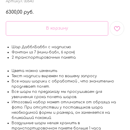
Артикул:
00640
6300,00
руб.
В корзину
Шар ДабблБаббл с надписью
Фонтан из 7 (мини-бабл, 6 хром)
2 транспортировочных пакета
Цвета можно изменить
Текст надписи вырежем по вашему запросу
Все наши шарики с обработкой , что значительно
продлевает полет.
Все шары по предзаказу мы просушиваем для
увеличения срока полета шаров.
Итоговый набор может отличаться от образца на
фото. При отсутствии у поставщиков шара
необходимой формы и размера, он заменяется на
ближайший похожий.
Воздушные шары нельзя хранить в
транспортировочном пакете больше 1 часа