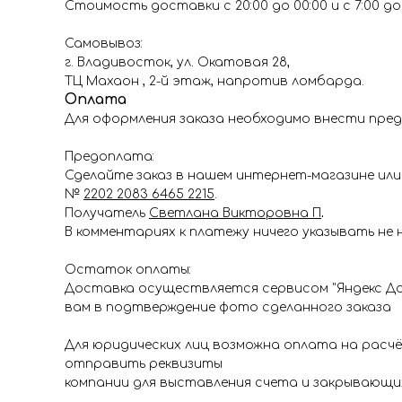
Стоимость доставки с 20:00 до 00:00 и с 7:00 до 1
Самовывоз:
г. Владивосток, ул. Окатовая 28,
ТЦ Махаон , 2-й этаж, напротив ломбарда.
Оплата
Для оформления заказа необходимо внести пред
Предоплата:
Сделайте заказ в нашем интернет-магазине или 
№
2202 2083 6465 2215
.
Получатель
Светлана Викторовна П
.
В комментариях к платежу ничего указывать не 
Остаток оплаты:
Доставка осуществляется сервисом "Яндекс До
вам в подтверждение фото сделанного заказа
Для юридических лиц возможна оплата на расч
отправить реквизиты
компании для выставления счета и закрывающи