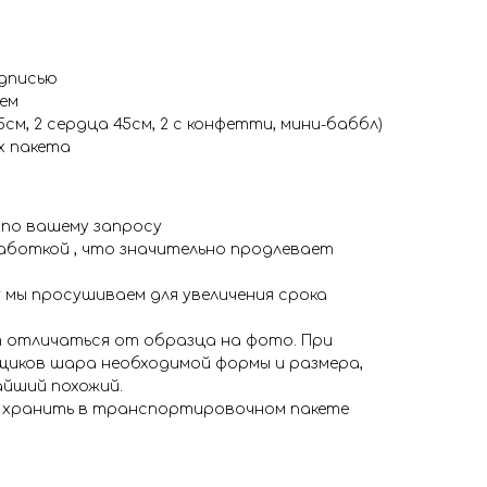
адписью
ем
5см, 2 сердца 45см, 2 с конфетти, мини-баббл)
х пакета
 по вашему запросу
аботкой , что значительно продлевает
 мы просушиваем для увеличения срока
 отличаться от образца на фото. При
иков шара необходимой формы и размера,
айший похожий.
я хранить в транспортировочном пакете