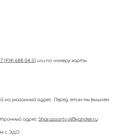
+7 (914) 688 04 31
или по номеру карты
 на указанный адрес. Перед этим мы вышлем
ектронный адрес
Shar.assorty.vl@yandex.ru
м с ЭДО.