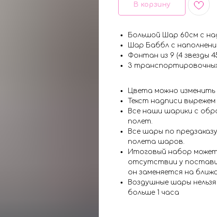
В корзину
Большой Шар 60см с н
Шар Баббл с наполнени
Фонтан из 9 (4 звезды 4
3 транспортировочны
Цвета можно изменить
Текст надписи вырежем
Все наши шарики с обр
полет.
Все шары по предзаказу
полета шаров.
Итоговый набор может
отсутствии у поставщ
он заменяется на ближ
Воздушные шары нельз
больше 1 часа