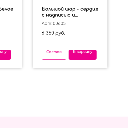
Белое
Большой шар - сердце
с надписью и
фонтаном для
Арт: 00603
девочки в розовом
6 350
цвете
руб.
зину
В корзину
Состав