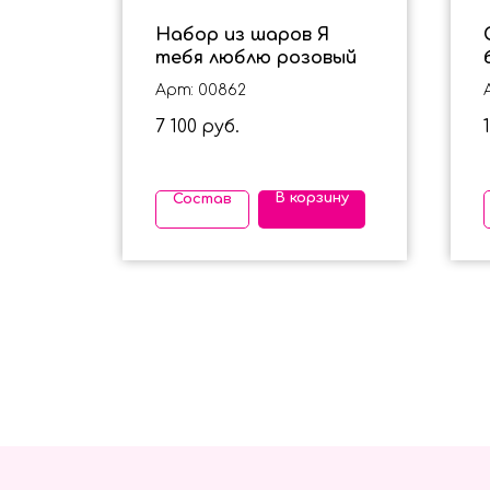
х
Набор из шаров Я
тебя люблю розовый
Арт: 00862
льшое
7 100
руб.
ину
В корзину
Состав