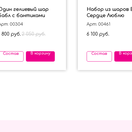
Один гелиевый шар
Набор из шаров 
бабл с бантиками
Сердце Люблю
Арт: 00304
Арт: 00461
1 800
2 050
6 100
руб.
руб.
руб.
В корзину
В кор
Состав
Состав