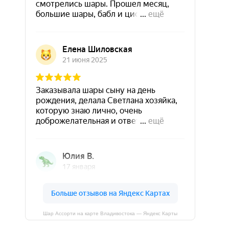
Шар Ассорти на карте Владивостока — Яндекс Карты