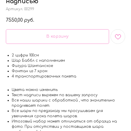
надписью
Артикул:
00299
7550,00
руб.
В корзину
2 цифры 100см
Шар Баббл с наполнением
Фигура Шампанское
Фонтан из 7 хром
4 транспортировочных пакета
Цвета можно изменить
Текст надписи вырежем по вашему запросу
Все наши шарики с обработкой , что значительно
продлевает полет.
Все шары по предзаказу мы просушиваем для
увеличения срока полета шаров.
Итоговый набор может отличаться от образца на
фото. При отсутствии у поставщиков шара