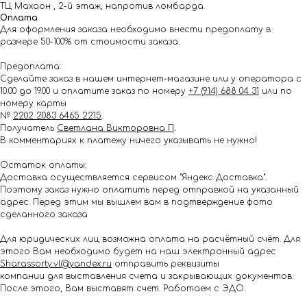
ТЦ Махаон , 2-й этаж, напротив ломбарда.
Оплата
Для оформления заказа необходимо внести предоплату в
размере 50-100% от стоимости заказа.
Предоплата:
Сделайте заказ в нашем интернет-магазине или у оператора с
10.00 до 19.00 и оплатите заказ по номеру
+7 (914) 688 04 31
или по
номеру карты
№
2202 2083 6465 2215
.
Получатель
Светлана Викторовна П
.
В комментариях к платежу ничего указывать не нужно!
Остаток оплаты:
Доставка осуществляется сервисом "Яндекс Доставка".
Поэтому заказ нужно оплатить перед отправкой на указанный
адрес. Перед этим мы вышлем вам в подтверждение фото
сделанного заказа
Для юридических лиц возможна оплата на расчётный счёт. Для
этого Вам необходимо будет на наш электронный адрес
Shar.assorty.vl@yandex.ru
отправить реквизиты
компании для выставления счета и закрывающих документов.
После этого, Вам выставят счет. Работаем с ЭДО.