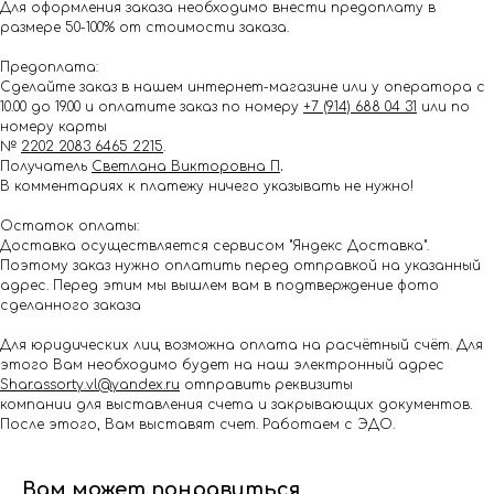
Для оформления заказа необходимо внести предоплату в
размере 50-100% от стоимости заказа.
Предоплата:
Сделайте заказ в нашем интернет-магазине или у оператора с
10.00 до 19.00 и оплатите заказ по номеру
+7 (914) 688 04 31
или по
номеру карты
№
2202 2083 6465 2215
.
Получатель
Светлана Викторовна П
.
В комментариях к платежу ничего указывать не нужно!
Остаток оплаты:
Доставка осуществляется сервисом "Яндекс Доставка".
Поэтому заказ нужно оплатить перед отправкой на указанный
адрес. Перед этим мы вышлем вам в подтверждение фото
сделанного заказа
Для юридических лиц возможна оплата на расчётный счёт. Для
этого Вам необходимо будет на наш электронный адрес
Shar.assorty.vl@yandex.ru
отправить реквизиты
компании для выставления счета и закрывающих документов.
После этого, Вам выставят счет. Работаем с ЭДО.
Вам может понравиться