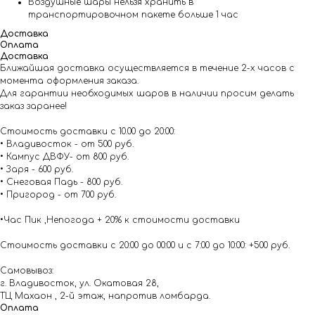
Воздушные шары нельзя хранить в
транспортировочном пакете больше 1 час
Доставка
Оплата
Доставка
Ближайшая доставка осуществляется в течение 2-х часов с
момента оформления заказа.
Для гарантии необходимых шаров в наличии просим делать
заказ заранее!
Стоимость доставки с 10.00 до 20:00:
• Владивосток - от 500 руб.
• Кампус ДВФУ- от 800 руб.
• Заря - 600 руб.
• Снеговая Падь - 800 руб.
• Пригород - от 700 руб.
•Час Пик ,Непогода + 20% к стоимости доставки
Стоимость доставки с 20:00 до 00:00 и с 7:00 до 10:00: +500 руб.
Самовывоз:
г. Владивосток, ул. Окатовая 28,
ТЦ Махаон , 2-й этаж, напротив ломбарда.
Оплата