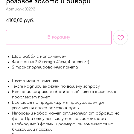
розовое золото и айвори
Артикул:
00293
4100,00
руб.
В корзину
Шар Баббл с наполнением
Фонтан из 7 (3 звезды 45см, 4 пастель)
2 транспортировочных пакета
Цвета можно изменить
Текст надписи вырежем по вашему запросу
Все наши шарики с обработкой , что значительно
продлевает полет.
Все шары по предзаказу мы просушиваем для
увеличения срока полета шаров.
Итоговый набор может отличаться от образца на
фото. При отсутствии у поставщиков шара
необходимой формы и размера, он заменяется на
ближайший похожий.