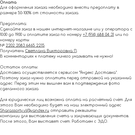
Оплата
Для оформления заказа необходимо внести предоплату в
размере 50-100% от стоимости заказа.
Предоплата:
Сделайте заказ в нашем интернет-магазине или у оператора с
10.00 до 19.00 и оплатите заказ по номеру
+7 (914) 688 04 31
или по
номеру карты
№
2202 2083 6465 2215
.
Получатель
Светлана Викторовна П
.
В комментариях к платежу ничего указывать не нужно!
Остаток оплаты:
Доставка осуществляется сервисом "Яндекс Доставка".
Поэтому заказ нужно оплатить перед отправкой на указанный
адрес. Перед этим мы вышлем вам в подтверждение фото
сделанного заказа
Для юридических лиц возможна оплата на расчётный счёт. Для
этого Вам необходимо будет на наш электронный адрес
Shar.assorty.vl@yandex.ru
отправить реквизиты
компании для выставления счета и закрывающих документов.
После этого, Вам выставят счет. Работаем с ЭДО.