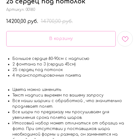
25 сердец под потолок
Артикул:
00180
14200,00
14700,00
руб.
руб.
В корзину
Большое сердце 80-90см с надписью
2 фонтана по 3 (сердца 45см)
25 сердец под потолок
4 транспортировочных пакета
Цвета можно изменить
Текст надписи вырежем по вашему запросу
Все наши шарики с обработкой , что значительно
продлевает полет.
Все шары по предзаказу мы просушиваем для
увеличения срока полета шаров.
Итоговый набор может отличаться от образца на
фото. При отсутствии у поставщиков шара
необходимой формы и размера, он заменяется на