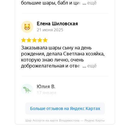
Шар Ассорти на карте Владивостока — Яндекс Карты