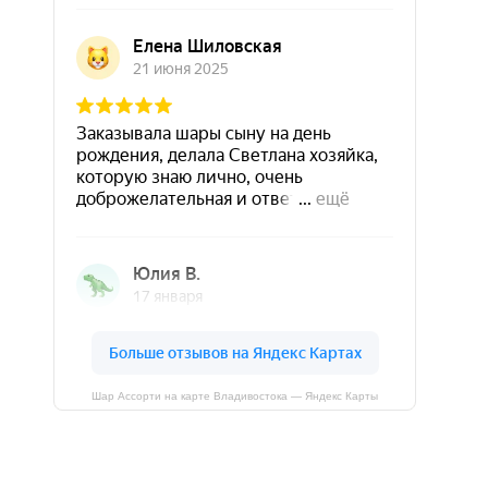
Шар Ассорти на карте Владивостока — Яндекс Карты