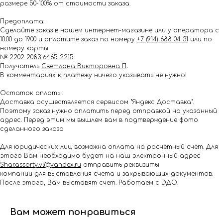
размере 50-100% от стоимости заказа.
Предоплата:
Сделайте заказ в нашем интернет-магазине или у оператора с
10.00 до 19.00 и оплатите заказ по номеру
+7 (914) 688 04 31
или по
номеру карты
№
2202 2083 6465 2215
.
Получатель
Светлана Викторовна П
.
В комментариях к платежу ничего указывать не нужно!
Остаток оплаты:
Доставка осуществляется сервисом "Яндекс Доставка".
Поэтому заказ нужно оплатить перед отправкой на указанный
адрес. Перед этим мы вышлем вам в подтверждение фото
сделанного заказа
Для юридических лиц возможна оплата на расчётный счёт. Для
этого Вам необходимо будет на наш электронный адрес
Shar.assorty.vl@yandex.ru
отправить реквизиты
компании для выставления счета и закрывающих документов.
После этого, Вам выставят счет. Работаем с ЭДО.
Вам может понравиться