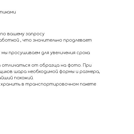
тиками
 по вашему запросу
аботкой , что значительно продлевает
 мы просушиваем для увеличения срока
 отличаться от образца на фото. При
иков шара необходимой формы и размера,
айший похожий.
я хранить в транспортировочном пакете