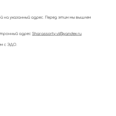
 на указанный адрес. Перед этим мы вышлем
ектронный адрес
Shar.assorty.vl@yandex.ru
м с ЭДО.