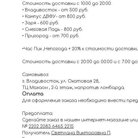
Стоимость доставки с 10.00 до 20:00:
• Владивосток - от 500 руб.
• Кампус ДВФУ- от 800 руб.
• Заря - 600 руб.
• Снеговая Падь - 800 руб.
• Пригород - от 700 руб.
•Час Пик ,Непогода + 20% к стоимости доставк
Стоимость доставки с 20:00 до 00:00 и с 7:00 до 1
Самовывоз:
г. Владивосток, ул. Окатовая 28,
ТЦ Махаон , 2-й этаж, напротив ломбарда.
Оплата
Для оформления заказа необходимо внести пред
Предоплата:
Сделайте заказ в нашем интернет-магазине или 
№
2202 2083 6465 2215
.
Получатель
Светлана Викторовна П
.