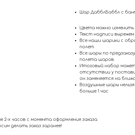
Шар ДабблБаббл с бан
Цвета можно изменить
Текст надписи вырежем
Все наши шарики с обр
полет.
Все шары по предзаказу
полета шаров.
Итоговый набор может
отсутствии у поставщ
он заменяется на ближ
Воздушные шары нельз
больше 1 час
 2-х часов с момента оформления заказа.
сим делать заказ заранее!