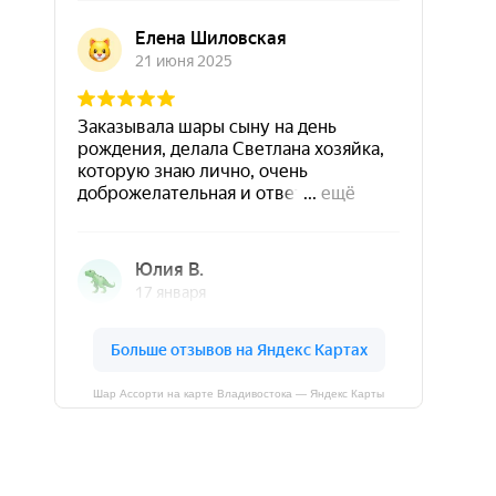
Шар Ассорти на карте Владивостока — Яндекс Карты