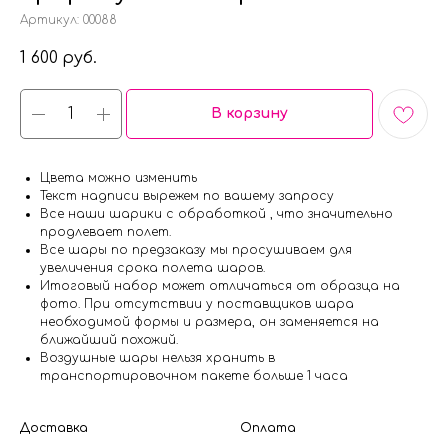
Артикул:
00088
1 600
руб.
В корзину
Цвета можно изменить
Текст надписи вырежем по вашему запросу
Все наши шарики с обработкой , что значительно
продлевает полет.
Все шары по предзаказу мы просушиваем для
увеличения срока полета шаров.
Итоговый набор может отличаться от образца на
фото. При отсутствии у поставщиков шара
необходимой формы и размера, он заменяется на
ближайший похожий.
Воздушные шары нельзя хранить в
транспортировочном пакете больше 1 часа
Доставка
Оплата