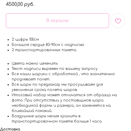
4500,00
руб.
В корзину
2 цифры 100см
Большое сердце 80-90см с надписью
2 транспортировочных пакета
Цвета можно изменить
Текст надписи вырежем по вашему запросу
Все наши шарики с обработкой , что значительно
продлевает полет.
Все шары по предзаказу мы просушиваем для
увеличения срока полета шаров.
Итоговый набор может отличаться от образца на
фото. При отсутствии у поставщиков шара
необходимой формы и размера, он заменяется на
ближайший похожий.
Воздушные шары нельзя хранить в
транспортировочном пакете больше 1 часа
Доставка