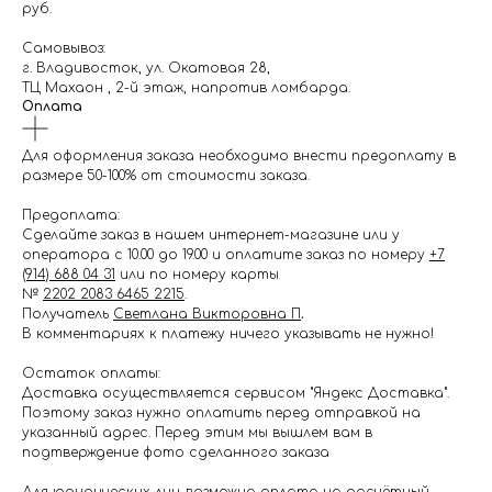
руб.
Самовывоз:
г. Владивосток, ул. Окатовая 28,
ТЦ Махаон , 2-й этаж, напротив ломбарда.
Оплата
Для оформления заказа необходимо внести предоплату в
размере 50-100% от стоимости заказа.
Предоплата:
Сделайте заказ в нашем интернет-магазине или у
оператора с 10.00 до 19.00 и оплатите заказ по номеру
+7
(914) 688 04 31
или по номеру карты
№
2202 2083 6465 2215
.
Получатель
Светлана Викторовна П
.
В комментариях к платежу ничего указывать не нужно!
Остаток оплаты:
Доставка осуществляется сервисом "Яндекс Доставка".
Поэтому заказ нужно оплатить перед отправкой на
указанный адрес. Перед этим мы вышлем вам в
подтверждение фото сделанного заказа