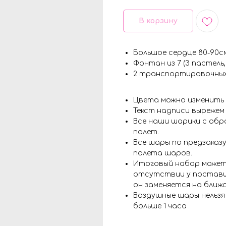
В корзину
Большое сердце 80-90с
Фонтан из 7 (3 пастель
2 транспортировочных
Цвета можно изменить
Текст надписи вырежем
Все наши шарики с обр
полет.
Все шары по предзаказу
полета шаров.
Итоговый набор может
отсутствии у поставщ
он заменяется на ближ
Воздушные шары нельз
больше 1 часа