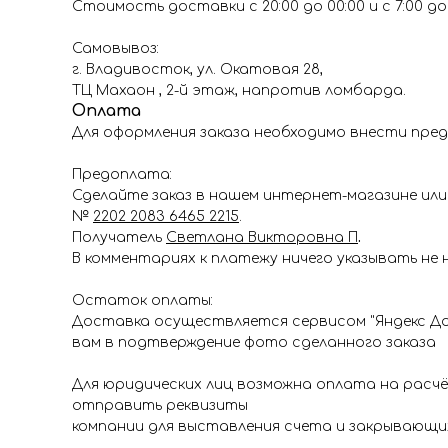
Стоимость доставки с 20:00 до 00:00 и с 7:00 до 1
Самовывоз:
г. Владивосток, ул. Окатовая 28,
ТЦ Махаон , 2-й этаж, напротив ломбарда.
Оплата
Для оформления заказа необходимо внести пред
Предоплата:
Сделайте заказ в нашем интернет-магазине или 
№
2202 2083 6465 2215
.
Получатель
Светлана Викторовна П
.
В комментариях к платежу ничего указывать не 
Остаток оплаты:
Доставка осуществляется сервисом "Яндекс До
вам в подтверждение фото сделанного заказа
Для юридических лиц возможна оплата на расч
отправить реквизиты
компании для выставления счета и закрывающи