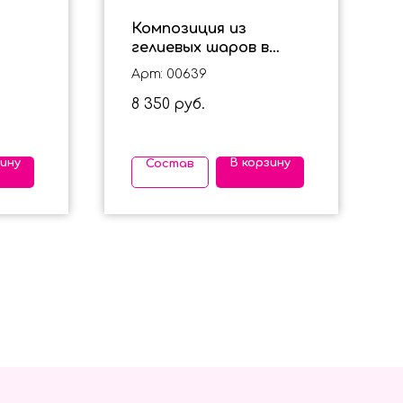
Композиция из
гелиевых шаров в
нежных тонах для
Арт: 00639
девушки
8 350
руб.
зину
В корзину
Состав