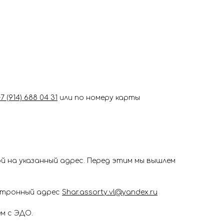
+7 (914) 688 04 31
или по номеру карты
 на указанный адрес. Перед этим мы вышлем
ектронный адрес
Shar.assorty.vl@yandex.ru
м с ЭДО.