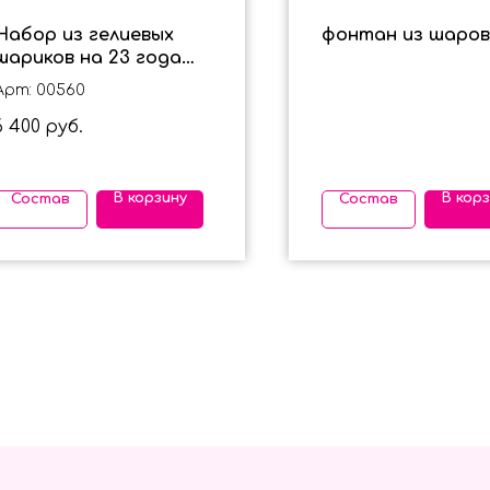
Набор из гелиевых
фонтан из шаров
шариков на 23 года
для мужчины в черно -
Арт: 00560
оранжевом цвете
6 400
руб.
В корзину
В кор
Состав
Состав