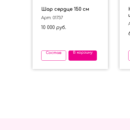
ух
Шар сердце 150 см
в в
Арт: 01737
е
10 000
руб.
ину
В корзину
Состав