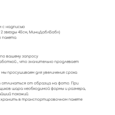
м с надписью
, 2 звезды 45см, МиниДаблБабл)
 пакета
 по вашему запросу
аботкой , что значительно продлевает
 мы просушиваем для увеличения срока
 отличаться от образца на фото. При
иков шара необходимой формы и размера,
айший похожий.
я хранить в транспортировочном пакете