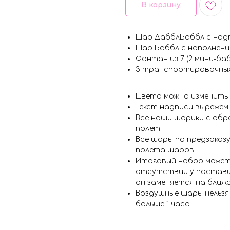
В корзину
Шар ДабблБаббл с над
Шар Баббл с наполнени
Фонтан из 7 (2 мини-баб
3 транспортировочны
Цвета можно изменить
Текст надписи вырежем
Все наши шарики с обр
полет.
Все шары по предзаказу
полета шаров.
Итоговый набор может
отсутствии у поставщ
он заменяется на ближ
Воздушные шары нельз
больше 1 часа