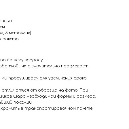
писью
ем
л, 5 металлик)
х пакета
 по вашему запросу
аботкой , что значительно продлевает
 мы просушиваем для увеличения срока
 отличаться от образца на фото. При
иков шара необходимой формы и размера,
айший похожий.
я хранить в транспортировочном пакете