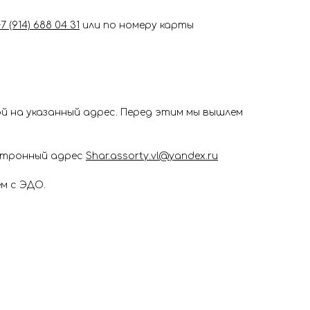
+7 (914) 688 04 31
или по номеру карты
 на указанный адрес. Перед этим мы вышлем
ектронный адрес
Shar.assorty.vl@yandex.ru
м с ЭДО.