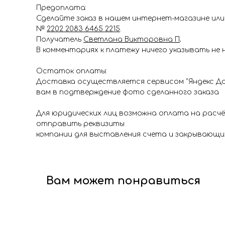
Предоплата:
Сделайте заказ в нашем интернет-магазине или 
№
2202 2083 6465 2215
.
Получатель
Светлана Викторовна П
.
В комментариях к платежу ничего указывать не 
Остаток оплаты:
Доставка осуществляется сервисом "Яндекс До
вам в подтверждение фото сделанного заказа
Для юридических лиц возможна оплата на расч
отправить реквизиты
компании для выставления счета и закрывающи
Вам может понравиться