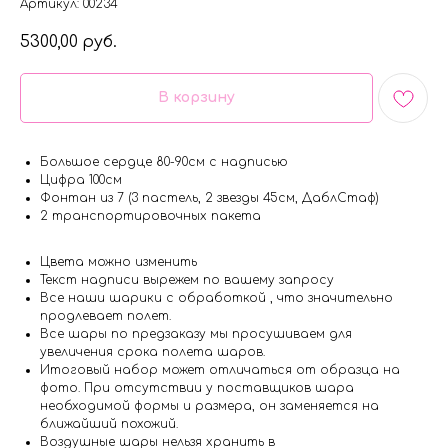
Артикул:
00234
5300,00
руб.
В корзину
Большое сердце 80-90см с надписью
Цифра 100см
Фонтан из 7 (3 пастель, 2 звезды 45см, ДаблСтаф)
2 транспортировочных пакета
Цвета можно изменить
Текст надписи вырежем по вашему запросу
Все наши шарики с обработкой , что значительно
продлевает полет.
Все шары по предзаказу мы просушиваем для
увеличения срока полета шаров.
Итоговый набор может отличаться от образца на
фото. При отсутствии у поставщиков шара
необходимой формы и размера, он заменяется на
ближайший похожий.
Воздушные шары нельзя хранить в