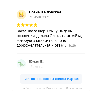
Шар Ассорти на карте Владивостока — Яндекс Карты