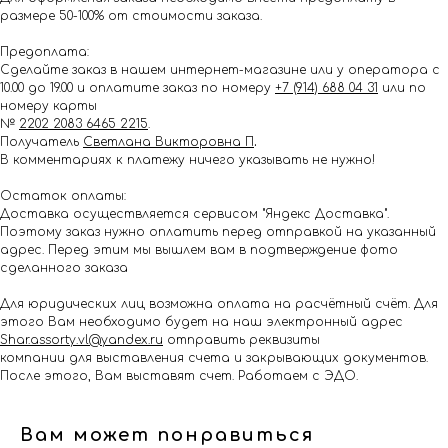
размере 50-100% от стоимости заказа.
Предоплата:
Сделайте заказ в нашем интернет-магазине или у оператора с
10.00 до 19.00 и оплатите заказ по номеру
+7 (914) 688 04 31
или по
номеру карты
№
2202 2083 6465 2215
.
Получатель
Светлана Викторовна П
.
В комментариях к платежу ничего указывать не нужно!
Остаток оплаты:
Доставка осуществляется сервисом "Яндекс Доставка".
Поэтому заказ нужно оплатить перед отправкой на указанный
адрес. Перед этим мы вышлем вам в подтверждение фото
сделанного заказа
Для юридических лиц возможна оплата на расчётный счёт. Для
этого Вам необходимо будет на наш электронный адрес
Shar.assorty.vl@yandex.ru
отправить реквизиты
компании для выставления счета и закрывающих документов.
После этого, Вам выставят счет. Работаем с ЭДО.
Вам может понравиться