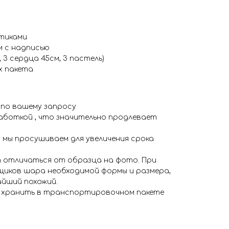
тиками
м с надписью
 3 сердца 45см, 3 пастель)
х пакета
 по вашему запросу
аботкой , что значительно продлевает
 мы просушиваем для увеличения срока
 отличаться от образца на фото. При
иков шара необходимой формы и размера,
айший похожий.
я хранить в транспортировочном пакете