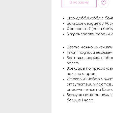
В корзину
Шар ДабблБаббл с бан
Большое сердце 80-90с
Фонтан из 7 (мини-бабл,
3 транспортировочны
Цвета можно изменить
Текст надписи вырежем
Все наши шарики с обр
полет.
Все шары по предзаказу
полета шаров.
Итоговый набор может
отсутствии у поставщ
он заменяется на ближ
Воздушные шары нельз
больше 1 часа