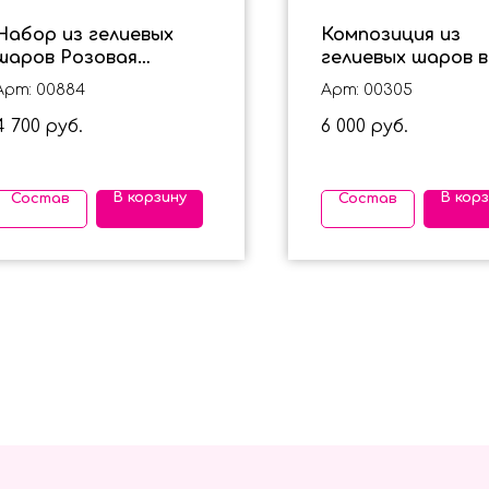
Набор из гелиевых
Композиция из
шаров Розовая
гелиевых шаров в
любовь с
нежно - голубом
Арт: 00884
Арт: 00305
фольгированными
цвете с бантика
4 700
6 000
сердцами
руб.
руб.
В корзину
В кор
Состав
Состав