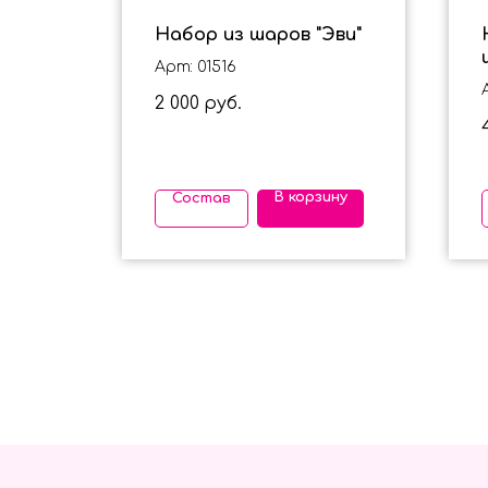
Набор из шаров "Эви"
 на
Арт: 01516
2 000
руб.
ину
В корзину
Состав