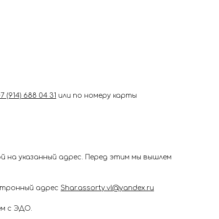
+7 (914) 688 04 31
или по номеру карты
 на указанный адрес. Перед этим мы вышлем
ектронный адрес
Shar.assorty.vl@yandex.ru
м с ЭДО.