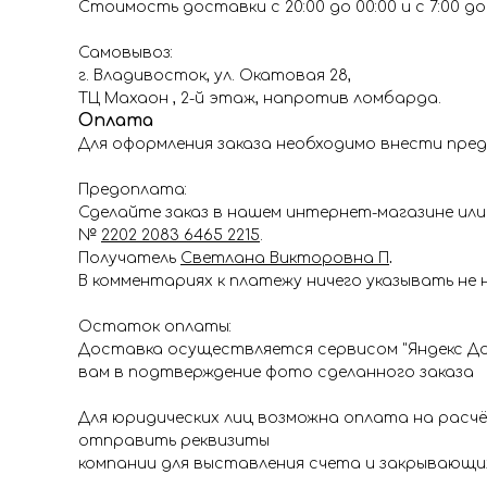
Стоимость доставки с 20:00 до 00:00 и с 7:00 до 1
Самовывоз:
г. Владивосток, ул. Окатовая 28,
ТЦ Махаон , 2-й этаж, напротив ломбарда.
Оплата
Для оформления заказа необходимо внести пред
Предоплата:
Сделайте заказ в нашем интернет-магазине или 
№
2202 2083 6465 2215
.
Получатель
Светлана Викторовна П
.
В комментариях к платежу ничего указывать не 
Остаток оплаты:
Доставка осуществляется сервисом "Яндекс До
вам в подтверждение фото сделанного заказа
Для юридических лиц возможна оплата на расч
отправить реквизиты
компании для выставления счета и закрывающи