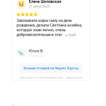
Шар Ассорти на карте Владивостока — Яндекс Карты