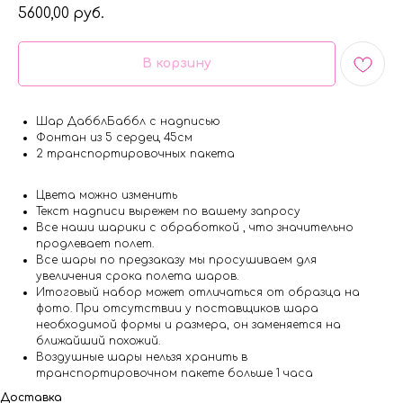
5600,00
руб.
В корзину
Шар ДабблБаббл с надписью
Фонтан из 5 сердец 45см
2 транспортировочных пакета
Цвета можно изменить
Текст надписи вырежем по вашему запросу
Все наши шарики с обработкой , что значительно
продлевает полет.
Все шары по предзаказу мы просушиваем для
увеличения срока полета шаров.
Итоговый набор может отличаться от образца на
фото. При отсутствии у поставщиков шара
необходимой формы и размера, он заменяется на
ближайший похожий.
Воздушные шары нельзя хранить в
транспортировочном пакете больше 1 часа
Доставка