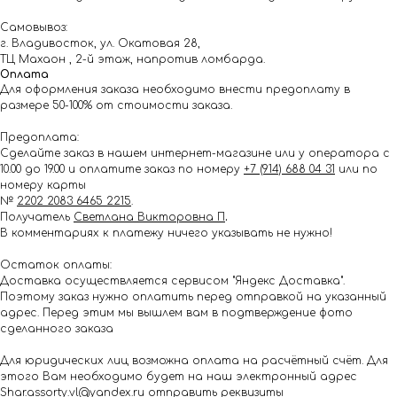
Самовывоз:
г. Владивосток, ул. Окатовая 28,
ТЦ Махаон , 2-й этаж, напротив ломбарда.
Оплата
Для оформления заказа необходимо внести предоплату в
размере 50-100% от стоимости заказа.
Предоплата:
Сделайте заказ в нашем интернет-магазине или у оператора с
10.00 до 19.00 и оплатите заказ по номеру
+7 (914) 688 04 31
или по
номеру карты
№
2202 2083 6465 2215
.
Получатель
Светлана Викторовна П
.
В комментариях к платежу ничего указывать не нужно!
Остаток оплаты:
Доставка осуществляется сервисом "Яндекс Доставка".
Поэтому заказ нужно оплатить перед отправкой на указанный
адрес. Перед этим мы вышлем вам в подтверждение фото
сделанного заказа
Для юридических лиц возможна оплата на расчётный счёт. Для
этого Вам необходимо будет на наш электронный адрес
Shar.assorty.vl@yandex.ru
отправить реквизиты