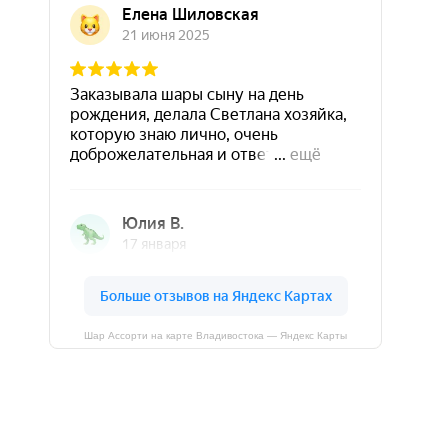
Шар Ассорти на карте Владивостока — Яндекс Карты