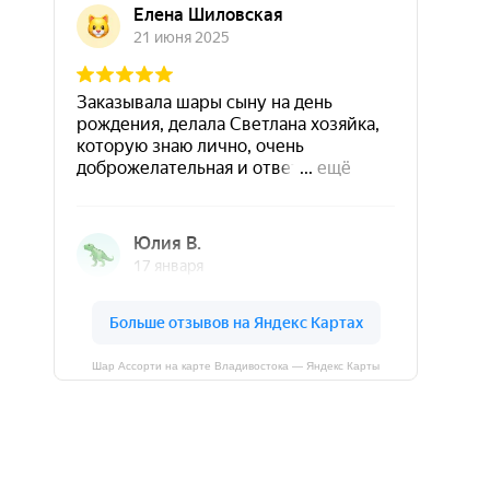
Шар Ассорти на карте Владивостока — Яндекс Карты