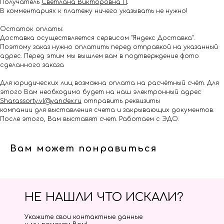
Получатель
Светлана Викторовна П
.
В комментариях к платежу ничего указывать не нужно!
Остаток оплаты:
Доставка осуществляется сервисом "Яндекс Доставка".
Поэтому заказ нужно оплатить перед отправкой на указанный
адрес. Перед этим мы вышлем вам в подтверждение фото
сделанного заказа
Для юридических лиц возможна оплата на расчётный счёт. Для
этого Вам необходимо будет на наш электронный адрес
Shar.assorty.vl@yandex.ru
отправить реквизиты
компании для выставления счета и закрывающих документов.
После этого, Вам выставят счет. Работаем с ЭДО.
Вам может понравиться
НЕ НАШЛИ ЧТО ИСКАЛИ?
Укажите свои контактные данные