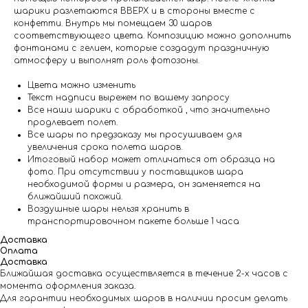
шарики разлетаются ВВЕРХ и в стороны вместе с
конфетти. Внутрь мы помещаем 30 шаров
соответствующего цвета. Композицию можно дополнить
фонтанами с гелием, которые создадут праздничную
атмосферу и выполнят роль фотозоны.
Цвета можно изменить
Текст надписи вырежем по вашему запросу
Все наши шарики с обработкой , что значительно
продлевает полет.
Все шары по предзаказу мы просушиваем для
увеличения срока полета шаров.
Итоговый набор может отличаться от образца на
фото. При отсутствии у поставщиков шара
необходимой формы и размера, он заменяется на
ближайший похожий.
Воздушные шары нельзя хранить в
транспортировочном пакете больше 1 часа
Доставка
Оплата
Доставка
Ближайшая доставка осуществляется в течение 2-х часов с
момента оформления заказа.
Для гарантии необходимых шаров в наличии просим делать