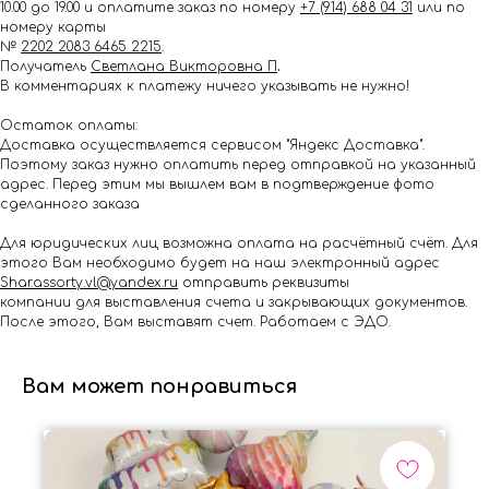
10.00 до 19.00 и оплатите заказ по номеру
+7 (914) 688 04 31
или по
номеру карты
№
2202 2083 6465 2215
.
Получатель
Светлана Викторовна П
.
В комментариях к платежу ничего указывать не нужно!
Остаток оплаты:
Доставка осуществляется сервисом "Яндекс Доставка".
Поэтому заказ нужно оплатить перед отправкой на указанный
адрес. Перед этим мы вышлем вам в подтверждение фото
сделанного заказа
Для юридических лиц возможна оплата на расчётный счёт. Для
этого Вам необходимо будет на наш электронный адрес
Shar.assorty.vl@yandex.ru
отправить реквизиты
компании для выставления счета и закрывающих документов.
После этого, Вам выставят счет. Работаем с ЭДО.
Вам может понравиться