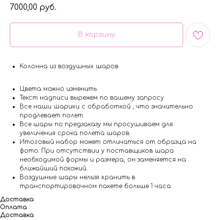
7000,00
руб.
В корзину
Колонна из воздушных шаров
Цвета можно изменить
Текст надписи вырежем по вашему запросу
Все наши шарики с обработкой , что значительно
продлевает полет.
Все шары по предзаказу мы просушиваем для
увеличения срока полета шаров.
Итоговый набор может отличаться от образца на
фото. При отсутствии у поставщиков шара
необходимой формы и размера, он заменяется на
ближайший похожий.
Воздушные шары нельзя хранить в
транспортировочном пакете больше 1 часа
Доставка
Оплата
Доставка