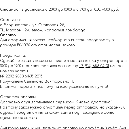
Стоимость доставки с 20:00 до 00:00 и с 7:00 до 10:00: +500 руб.
Самовывоз:
г. Владивосток, ул. Окатовая 28,
ТЦ Махаон , 2-й этаж, напротив ломбарда.
Оплата
Для оформления заказа необходимо внести предоплату в
размере 50-100% от стоимости заказа.
Предоплата:
Сделайте заказ в нашем интернет-магазине или у оператора с
10.00 до 19.00 и оплатите заказ по номеру
+7 (914) 688 04 31
или по
номеру карты
№
2202 2083 6465 2215
.
Получатель
Светлана Викторовна П
.
В комментариях к платежу ничего указывать не нужно!
Остаток оплаты:
Доставка осуществляется сервисом "Яндекс Доставка".
Поэтому заказ нужно оплатить перед отправкой на указанный
адрес. Перед этим мы вышлем вам в подтверждение фото
сделанного заказа
Для юридических лиц возможна оплата на расчётный счёт. Для