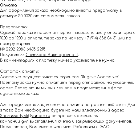
ТЦ Махаон , 2-й этаж, напротив ломбарда.
Оплата
Для оформления заказа необходимо внести предоплату в
размере 50-100% от стоимости заказа.
Предоплата:
Сделайте заказ в нашем интернет-магазине или у оператора с
10.00 до 19.00 и оплатите заказ по номеру
+7 (914) 688 04 31
или по
номеру карты
№
2202 2083 6465 2215
.
Получатель
Светлана Викторовна П
.
В комментариях к платежу ничего указывать не нужно!
Остаток оплаты:
Доставка осуществляется сервисом "Яндекс Доставка".
Поэтому заказ нужно оплатить перед отправкой на указанный
адрес. Перед этим мы вышлем вам в подтверждение фото
сделанного заказа
Для юридических лиц возможна оплата на расчётный счёт. Для
этого Вам необходимо будет на наш электронный адрес
Shar.assorty.vl@yandex.ru
отправить реквизиты
компании для выставления счета и закрывающих документов.
После этого, Вам выставят счет. Работаем с ЭДО.