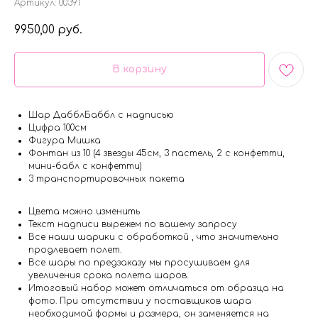
Артикул:
00391
9950,00
руб.
В корзину
Шар ДабблБаббл с надписью
Цифра 100см
Фигура Мишка
Фонтан из 10 (4 звезды 45см, 3 пастель, 2 с конфетти,
мини-бабл с конфетти)
3 транспортировочных пакета
Цвета можно изменить
Текст надписи вырежем по вашему запросу
Все наши шарики с обработкой , что значительно
продлевает полет.
Все шары по предзаказу мы просушиваем для
увеличения срока полета шаров.
Итоговый набор может отличаться от образца на
фото. При отсутствии у поставщиков шара
необходимой формы и размера, он заменяется на