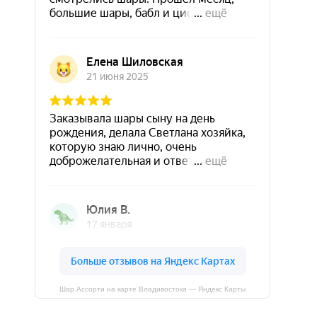
Шар Ассорти на карте Владивостока — Яндекс Карты