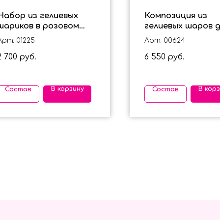
Набор из гелиевых
Композиция из
шариков в розовом
гелиевых шаров д
цвете с мишкой для
мальчика с
Арт: 01225
Арт: 00624
девочки
динозавром на 3
2 700
6 550
руб.
руб.
В корзину
В кор
Состав
Состав