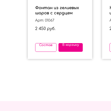
Фонтан из гелиевых
ан
шаров с сердцем
Арт: 01067
2 450
руб.
ину
В корзину
Состав