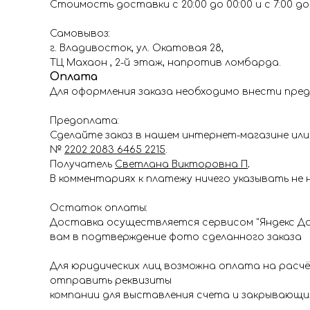
Стоимость доставки с 20:00 до 00:00 и с 7:00 до 1
Самовывоз:
г. Владивосток, ул. Окатовая 28,
ТЦ Махаон , 2-й этаж, напротив ломбарда.
Оплата
Для оформления заказа необходимо внести пред
Предоплата:
Сделайте заказ в нашем интернет-магазине или 
№
2202 2083 6465 2215
.
Получатель
Светлана Викторовна П
.
В комментариях к платежу ничего указывать не 
Остаток оплаты:
Доставка осуществляется сервисом "Яндекс До
вам в подтверждение фото сделанного заказа
Для юридических лиц возможна оплата на расч
отправить реквизиты
компании для выставления счета и закрывающи