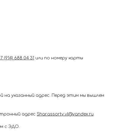
+7 (914) 688 04 31
или по номеру карты
 на указанный адрес. Перед этим мы вышлем
ектронный адрес
Shar.assorty.vl@yandex.ru
м с ЭДО.