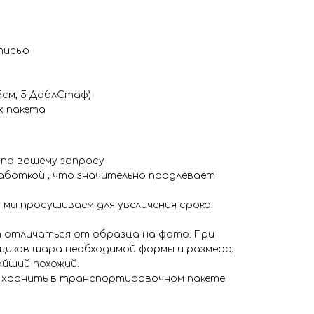
писью
45см, 5 ДаблСтаф)
х пакета
 по вашему запросу
аботкой , что значительно продлевает
 мы просушиваем для увеличения срока
 отличаться от образца на фото. При
иков шара необходимой формы и размера,
айший похожий.
я хранить в транспортировочном пакете