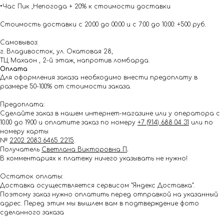
•Час Пик ,Непогода + 20% к стоимости доставки
Стоимость доставки с 20:00 до 00:00 и с 7:00 до 10:00: +500 руб.
Самовывоз:
г. Владивосток, ул. Окатовая 28,
ТЦ Махаон , 2-й этаж, напротив ломбарда.
Оплата
Для оформления заказа необходимо внести предоплату в
размере 50-100% от стоимости заказа.
Предоплата:
Сделайте заказ в нашем интернет-магазине или у оператора с
10.00 до 19.00 и оплатите заказ по номеру
+7 (914) 688 04 31
или по
номеру карты
№
2202 2083 6465 2215
.
Получатель
Светлана Викторовна П
.
В комментариях к платежу ничего указывать не нужно!
Остаток оплаты:
Доставка осуществляется сервисом "Яндекс Доставка".
Поэтому заказ нужно оплатить перед отправкой на указанный
адрес. Перед этим мы вышлем вам в подтверждение фото
сделанного заказа