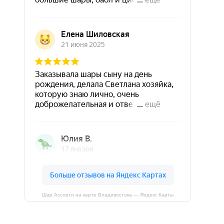
Шар Ассорти на карте Владивостока — Яндекс Карты