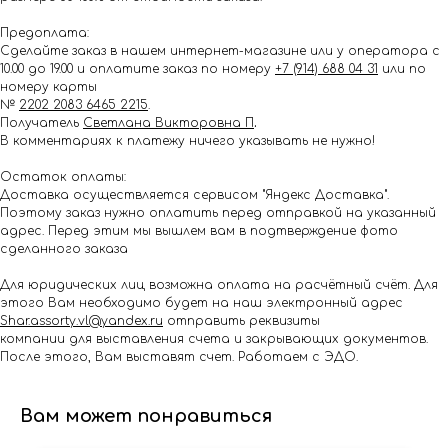
Предоплата:
Сделайте заказ в нашем интернет-магазине или у оператора с
10.00 до 19.00 и оплатите заказ по номеру
+7 (914) 688 04 31
или по
номеру карты
№
2202 2083 6465 2215
.
Получатель
Светлана Викторовна П
.
В комментариях к платежу ничего указывать не нужно!
Остаток оплаты:
Доставка осуществляется сервисом "Яндекс Доставка".
Поэтому заказ нужно оплатить перед отправкой на указанный
адрес. Перед этим мы вышлем вам в подтверждение фото
сделанного заказа
Для юридических лиц возможна оплата на расчётный счёт. Для
этого Вам необходимо будет на наш электронный адрес
Shar.assorty.vl@yandex.ru
отправить реквизиты
компании для выставления счета и закрывающих документов.
После этого, Вам выставят счет. Работаем с ЭДО.
Вам может понравиться