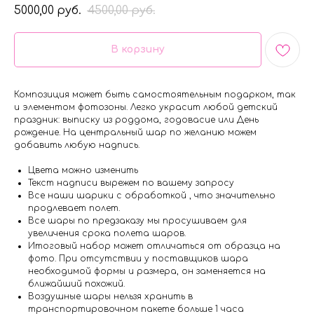
5000,00
4500,00
руб.
руб.
В корзину
Композиция может быть самостоятельным подарком, так
и элементом фотозоны. Легко украсит любой детский
праздник: выписку из роддома, годовасие или День
рождение. На центральный шар по желанию можем
добавить любую надпись.
Цвета можно изменить
Текст надписи вырежем по вашему запросу
Все наши шарики с обработкой , что значительно
продлевает полет.
Все шары по предзаказу мы просушиваем для
увеличения срока полета шаров.
Итоговый набор может отличаться от образца на
фото. При отсутствии у поставщиков шара
необходимой формы и размера, он заменяется на
ближайший похожий.
Воздушные шары нельзя хранить в
транспортировочном пакете больше 1 часа