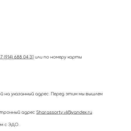
+7 (914) 688 04 31
или по номеру карты
 на указанный адрес. Перед этим мы вышлем
ектронный адрес
Shar.assorty.vl@yandex.ru
м с ЭДО.