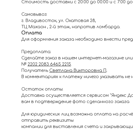
Стоимость доставки с 20:00 до 00:00 и с 7:00 до 1
Самовывоз:
г. Владивосток, ул. Окатовая 28,
ТЦ Махаон , 2-й этаж, напротив ломбарда.
Оплата
Для оформления заказа необходимо внести пред
Предоплата:
Сделайте заказ в нашем интернет-магазине или 
№
2202 2083 6465 2215
.
Получатель
Светлана Викторовна П
.
В комментариях к платежу ничего указывать не 
Остаток оплаты:
Доставка осуществляется сервисом "Яндекс До
вам в подтверждение фото сделанного заказа
Для юридических лиц возможна оплата на расч
отправить реквизиты
компании для выставления счета и закрывающи