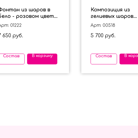
Фонтан из шаров в
Композиция из
бело - розовом цвете
гелиевых шаров
"София" для девочки
"Холодное сердце
Арт: 01222
Арт: 00518
3 года для девоч
7 650
5 700
руб.
руб.
В корзину
В кор
Состав
Состав