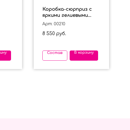
Коробка-сюрприз с
яркими гелиевыми
" на
шарами на 6 лет для
Арт: 00210
ки
мальчика
8 550
руб.
зину
В корзину
Состав