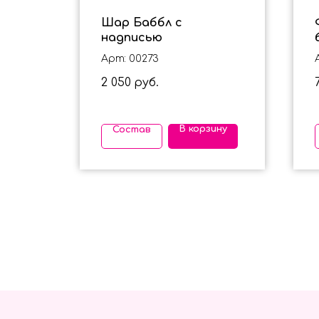
 с
Шар Баббл с
надписью
Арт: 00273
2 050
руб.
ину
В корзину
Состав