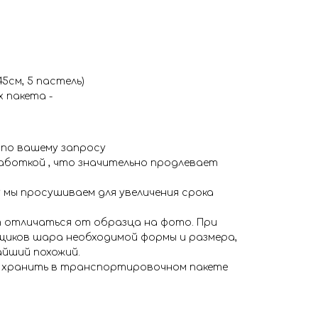
45см, 5 пастель)
 пакета -
 по вашему запросу
аботкой , что значительно продлевает
 мы просушиваем для увеличения срока
 отличаться от образца на фото. При
иков шара необходимой формы и размера,
айший похожий.
я хранить в транспортировочном пакете