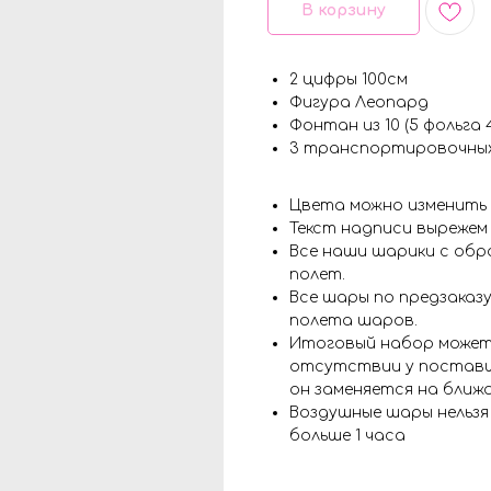
В корзину
2 цифры 100см
Фигура Леопард
Фонтан из 10 (5 фольга 
3 транспортировочных
Цвета можно изменить
Текст надписи вырежем
Все наши шарики с обр
полет.
Все шары по предзаказу
полета шаров.
Итоговый набор может
отсутствии у поставщ
он заменяется на ближ
Воздушные шары нельз
больше 1 часа