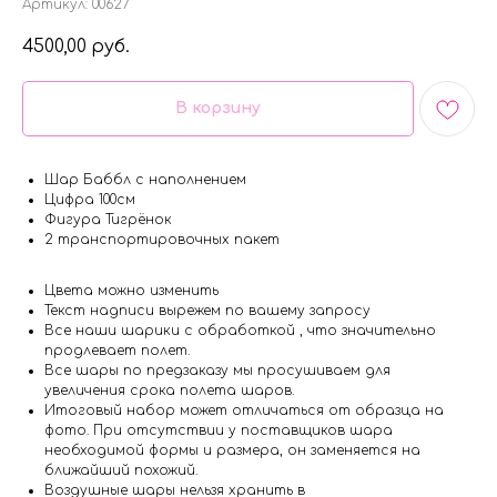
Артикул:
00627
4500,00
руб.
В корзину
Шар Баббл с наполнением
Цифра 100см
Фигура Тигрёнок
2 транспортировочных пакет
Цвета можно изменить
Текст надписи вырежем по вашему запросу
Все наши шарики с обработкой , что значительно
продлевает полет.
Все шары по предзаказу мы просушиваем для
увеличения срока полета шаров.
Итоговый набор может отличаться от образца на
фото. При отсутствии у поставщиков шара
необходимой формы и размера, он заменяется на
ближайший похожий.
Воздушные шары нельзя хранить в