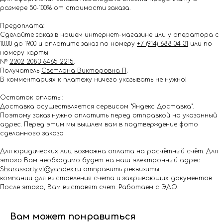
размере 50-100% от стоимости заказа.
Предоплата:
Сделайте заказ в нашем интернет-магазине или у оператора с
10.00 до 19.00 и оплатите заказ по номеру
+7 (914) 688 04 31
или по
номеру карты
№
2202 2083 6465 2215
.
Получатель
Светлана Викторовна П
.
В комментариях к платежу ничего указывать не нужно!
Остаток оплаты:
Доставка осуществляется сервисом "Яндекс Доставка".
Поэтому заказ нужно оплатить перед отправкой на указанный
адрес. Перед этим мы вышлем вам в подтверждение фото
сделанного заказа
Для юридических лиц возможна оплата на расчётный счёт. Для
этого Вам необходимо будет на наш электронный адрес
Shar.assorty.vl@yandex.ru
отправить реквизиты
компании для выставления счета и закрывающих документов.
После этого, Вам выставят счет. Работаем с ЭДО.
Вам может понравиться