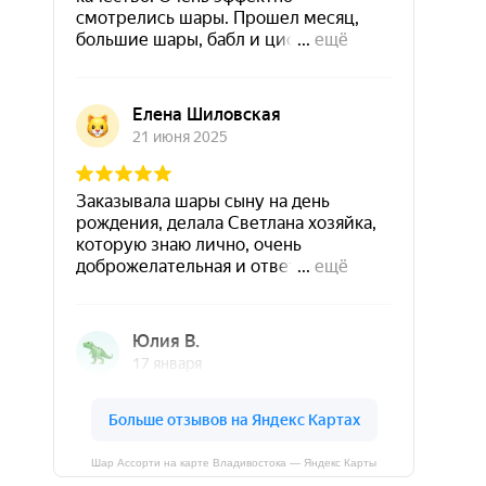
Шар Ассорти на карте Владивостока — Яндекс Карты