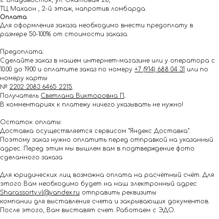
г. Владивосток, ул. Окатовая 28,
ТЦ Махаон , 2-й этаж, напротив ломбарда.
Оплата
Для оформления заказа необходимо внести предоплату в
размере 50-100% от стоимости заказа.
Предоплата:
Сделайте заказ в нашем интернет-магазине или у оператора с
10.00 до 19.00 и оплатите заказ по номеру
+7 (914) 688 04 31
или по
номеру карты
№
2202 2083 6465 2215
.
Получатель
Светлана Викторовна П
.
В комментариях к платежу ничего указывать не нужно!
Остаток оплаты:
Доставка осуществляется сервисом "Яндекс Доставка".
Поэтому заказ нужно оплатить перед отправкой на указанный
адрес. Перед этим мы вышлем вам в подтверждение фото
сделанного заказа
Для юридических лиц возможна оплата на расчётный счёт. Для
этого Вам необходимо будет на наш электронный адрес
Shar.assorty.vl@yandex.ru
отправить реквизиты
компании для выставления счета и закрывающих документов.
После этого, Вам выставят счет. Работаем с ЭДО.