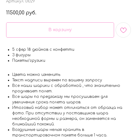
Артикул:
01029
11500,00
руб.
В корзину
5 сфер 18 дюймов с конфетти
3 фигуры
Пакеты/грузики
Цвета можно изменить
Текст надписи вырежем по вашему запросу
Все наши шарики с обработкой , что значительно
продлевает полет.
Все шары по предзаказу мы просушиваем для
увеличения срока полета шаров.
Итоговый набор может отличаться от образца на
фото. При отсутствии у поставщиков шара
необходимой формы и размера, он заменяется на
ближайший похожий.
Воздушные шары нельзя хранить в
транспортировочном пакете больше 1 часа.