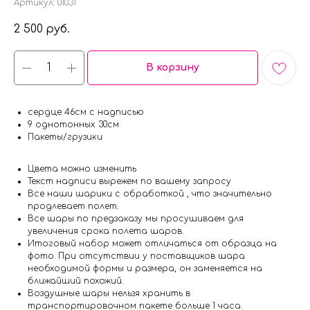
Артикул:
01031
2 500
руб.
В корзину
сердце 46см с надписью
9 однотонных 30см
Пакеты/грузики
Цвета можно изменить
Текст надписи вырежем по вашему запросу
Все наши шарики с обработкой , что значительно
продлевает полет.
Все шары по предзаказу мы просушиваем для
увеличения срока полета шаров.
Итоговый набор может отличаться от образца на
фото. При отсутствии у поставщиков шара
необходимой формы и размера, он заменяется на
ближайший похожий.
Воздушные шары нельзя хранить в
транспортировочном пакете больше 1 часа.