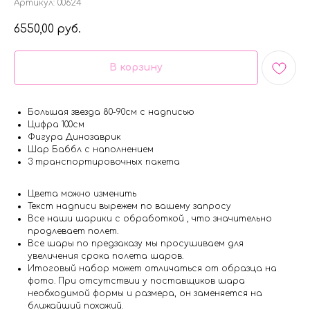
Артикул:
00624
6550,00
руб.
В корзину
Большая звезда 80-90см с надписью
Цифра 100см
Фигура Динозаврик
Шар Баббл с наполнением
3 транспортировочных пакета
Цвета можно изменить
Текст надписи вырежем по вашему запросу
Все наши шарики с обработкой , что значительно
продлевает полет.
Все шары по предзаказу мы просушиваем для
увеличения срока полета шаров.
Итоговый набор может отличаться от образца на
фото. При отсутствии у поставщиков шара
необходимой формы и размера, он заменяется на
ближайший похожий.