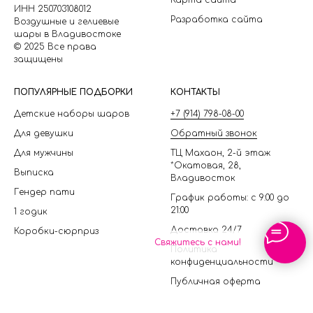
Карта сайта
ИНН 250703108012
Разработка сайта
Воздушные и гелиевые
шары в Владивостоке
© 2025 Все права
защищены
П
ОПУЛЯРНЫЕ ПОДБОРКИ
КОНТАКТЫ
Детские наборы шаров
+7 (914) 798-08-00
Для девушки
Обратный звонок
Для мужчины
ТЦ Махаон, 2-й этаж
*Окатовая, 28,
Выписка
Владивосток
Гендер пати
График работы: с 9:00 до
21:00
1 годик
Доставка 24/7
Коробки-сюрприз
Свяжитесь с нами!
Политика
конфиденциальности
Публичная оферта