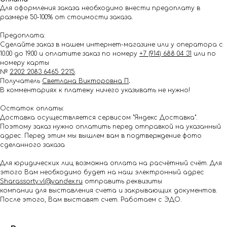
Для оформления заказа необходимо внести предоплату в
размере 50-100% от стоимости заказа.
Предоплата:
Сделайте заказ в нашем интернет-магазине или у оператора с
10.00 до 19.00 и оплатите заказ по номеру
+7 (914) 688 04 31
или по
номеру карты
№
2202 2083 6465 2215
.
Получатель
Светлана Викторовна П
.
В комментариях к платежу ничего указывать не нужно!
Остаток оплаты:
Доставка осуществляется сервисом "Яндекс Доставка".
Поэтому заказ нужно оплатить перед отправкой на указанный
адрес. Перед этим мы вышлем вам в подтверждение фото
сделанного заказа
Для юридических лиц возможна оплата на расчётный счёт. Для
этого Вам необходимо будет на наш электронный адрес
Shar.assorty.vl@yandex.ru
отправить реквизиты
компании для выставления счета и закрывающих документов.
После этого, Вам выставят счет. Работаем с ЭДО.