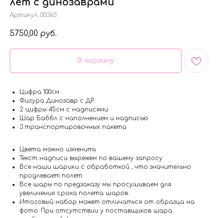
лет с динозаврами
Артикул:
00363
5750,00
руб.
В корзину
Цифра 100см
Фигура Динозавр с ДР
2 цифры 45см с надписями
Шар Баббл с наполнением и надписью
3 транспортировочных пакета
Цвета можно изменить
Текст надписи вырежем по вашему запросу
Все наши шарики с обработкой , что значительно
продлевает полет.
Все шары по предзаказу мы просушиваем для
увеличения срока полета шаров.
Итоговый набор может отличаться от образца на
фото. При отсутствии у поставщиков шара