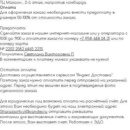
ТЦ Махаон , 2-й этаж, напротив ломбарда.
Оплата
Для оформления заказа необходимо внести предоплату в
размере 50-100% от стоимости заказа.
Предоплата:
Сделайте заказ в нашем интернет-магазине или у оператора с
10.00 до 19.00 и оплатите заказ по номеру
+7 (914) 688 04 31
или по
номеру карты
№
2202 2083 6465 2215
.
Получатель
Светлана Викторовна П
.
В комментариях к платежу ничего указывать не нужно!
Остаток оплаты:
Доставка осуществляется сервисом "Яндекс Доставка".
Поэтому заказ нужно оплатить перед отправкой на указанный
адрес. Перед этим мы вышлем вам в подтверждение фото
сделанного заказа
Для юридических лиц возможна оплата на расчётный счёт. Для
этого Вам необходимо будет на наш электронный адрес
Shar.assorty.vl@yandex.ru
отправить реквизиты
компании для выставления счета и закрывающих документов.
После этого, Вам выставят счет. Работаем с ЭДО.