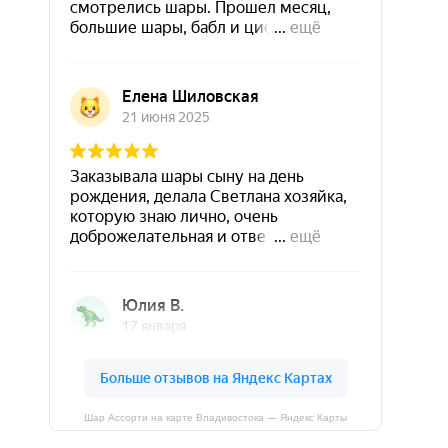
Шар Ассорти на карте Владивостока — Яндекс Карты