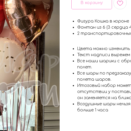
В корзину
Фигура Кошка в короне
Фонтан из 6 (3 сердца 
2 транспортировочных
Цвета можно изменить
Текст надписи вырежем
Все наши шарики с обр
полет.
Все шары по предзаказу
полета шаров.
Итоговый набор может
отсутствии у поставщ
он заменяется на ближ
Воздушные шары нельз
больше 1 часа