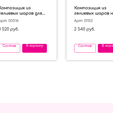
Композиция из
Композиция из
гелиевых шаров для
гелиевых шаров н
девочки на 2 года
года с коржиком 
Арт: 00516
Арт: 01152
"Минни Маус"
мальчика
8 520
2 540
руб.
руб.
В корзину
В кор
Состав
Состав