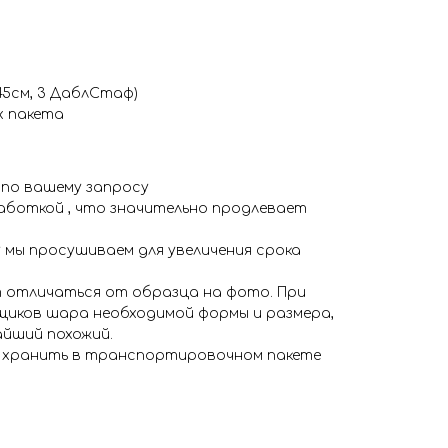
45см, 3 ДаблСтаф)
 пакета
 по вашему запросу
аботкой , что значительно продлевает
 мы просушиваем для увеличения срока
 отличаться от образца на фото. При
иков шара необходимой формы и размера,
айший похожий.
я хранить в транспортировочном пакете