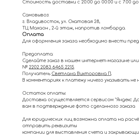
Стоимость доставки с 20:00 до 00:00 и с 7:00 до 1
Самовывоз:
г. Владивосток, ул. Окатовая 28,
ТЦ Махаон , 2-й этаж, напротив ломбарда.
Оплата
Для оформления заказа необходимо внести пред
Предоплата:
Сделайте заказ в нашем интернет-магазине или 
№
2202 2083 6465 2215
.
Получатель
Светлана Викторовна П
.
В комментариях к платежу ничего указывать не 
Остаток оплаты:
Доставка осуществляется сервисом "Яндекс До
вам в подтверждение фото сделанного заказа
Для юридических лиц возможна оплата на расч
отправить реквизиты
компании для выставления счета и закрывающи