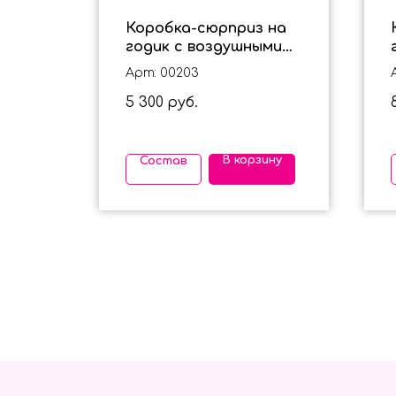
Коробка-сюрприз на
 с
годик с воздушными
сью
шариками в черно -
Арт: 00203
серебряном цвете
5 300
б.
руб.
ину
В корзину
Состав