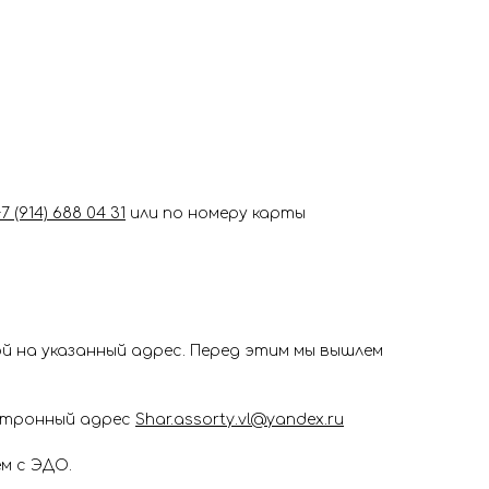
+7 (914) 688 04 31
или по номеру карты
 на указанный адрес. Перед этим мы вышлем
ектронный адрес
Shar.assorty.vl@yandex.ru
м с ЭДО.