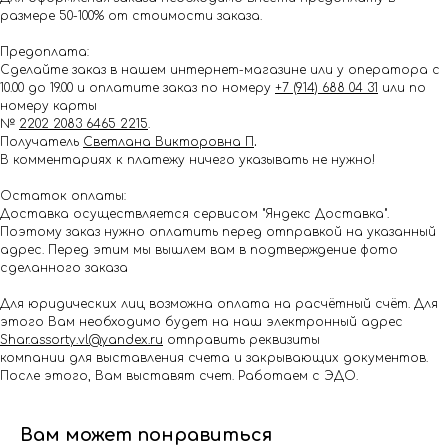
размере 50-100% от стоимости заказа.
Предоплата:
Сделайте заказ в нашем интернет-магазине или у оператора с
10.00 до 19.00 и оплатите заказ по номеру
+7 (914) 688 04 31
или по
номеру карты
№
2202 2083 6465 2215
.
Получатель
Светлана Викторовна П
.
В комментариях к платежу ничего указывать не нужно!
Остаток оплаты:
Доставка осуществляется сервисом "Яндекс Доставка".
Поэтому заказ нужно оплатить перед отправкой на указанный
адрес. Перед этим мы вышлем вам в подтверждение фото
сделанного заказа
Для юридических лиц возможна оплата на расчётный счёт. Для
этого Вам необходимо будет на наш электронный адрес
Shar.assorty.vl@yandex.ru
отправить реквизиты
компании для выставления счета и закрывающих документов.
После этого, Вам выставят счет. Работаем с ЭДО.
Вам может понравиться