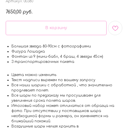
Артикул:
00380
7650,00
руб.
В корзину
Большая звезда 80-90см с фотографиями
Фигура Лошадка
Фонтан из 9 (мини-бабл, 4 браш, 4 звезды 45см)
3 транспортировочных пакета
Цвета можно изменить
Текст надписи вырежем по вашему запросу
Все наши шарики с обработкой , что значительно
продлевает полет.
Все шары по предзаказу мы просушиваем для
увеличения срока полета шаров.
Итоговый набор может отличаться от образца на
фото. При отсутствии у поставщиков шара
необходимой формы и размера, он заменяется на
ближайший похожий.
Воздушные шары нельзя хранить в