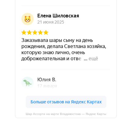
Шар Ассорти на карте Владивостока — Яндекс Карты