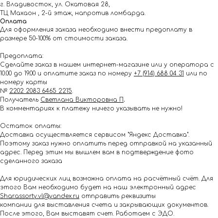
г. Владивосток, ул. Окатовая 28,
ТЦ Махаон , 2-й этаж, напротив ломбарда.
Оплата
Для оформления заказа необходимо внести предоплату в
размере 50-100% от стоимости заказа.
Предоплата:
Сделайте заказ в нашем интернет-магазине или у оператора с
10.00 до 19.00 и оплатите заказ по номеру
+7 (914) 688 04 31
или по
номеру карты
№
2202 2083 6465 2215
.
Получатель
Светлана Викторовна П
.
В комментариях к платежу ничего указывать не нужно!
Остаток оплаты:
Доставка осуществляется сервисом "Яндекс Доставка".
Поэтому заказ нужно оплатить перед отправкой на указанный
адрес. Перед этим мы вышлем вам в подтверждение фото
сделанного заказа
Для юридических лиц возможна оплата на расчётный счёт. Для
этого Вам необходимо будет на наш электронный адрес
Shar.assorty.vl@yandex.ru
отправить реквизиты
компании для выставления счета и закрывающих документов.
После этого, Вам выставят счет. Работаем с ЭДО.