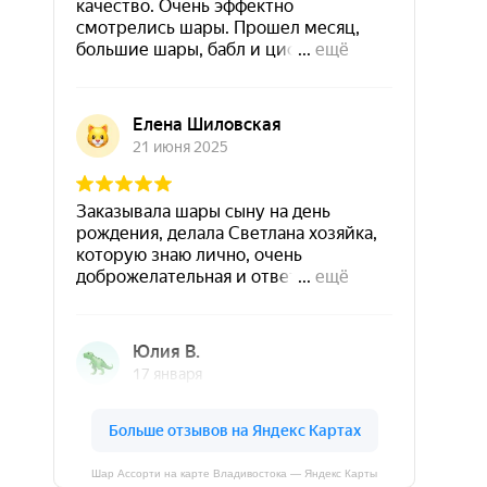
Шар Ассорти на карте Владивостока — Яндекс Карты