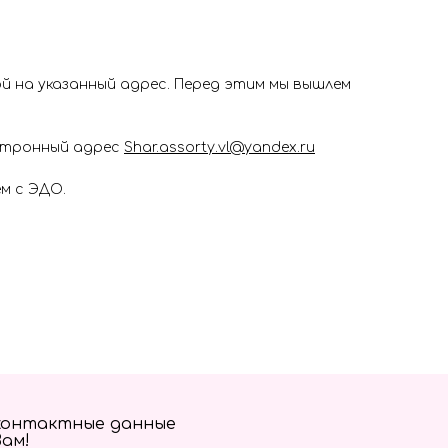
 на указанный адрес. Перед этим мы вышлем
ектронный адрес
Shar.assorty.vl@yandex.ru
м с ЭДО.
контактные данные
Вам!