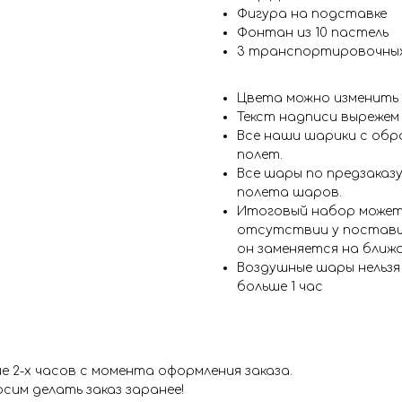
Фигура на подставке
Фонтан из 10 пастель
3 транспортировочны
Цвета можно изменить
Текст надписи вырежем
Все наши шарики с обр
полет.
Все шары по предзаказу
полета шаров.
Итоговый набор может
отсутствии у поставщ
он заменяется на ближ
Воздушные шары нельз
больше 1 час
 2-х часов с момента оформления заказа.
сим делать заказ заранее!