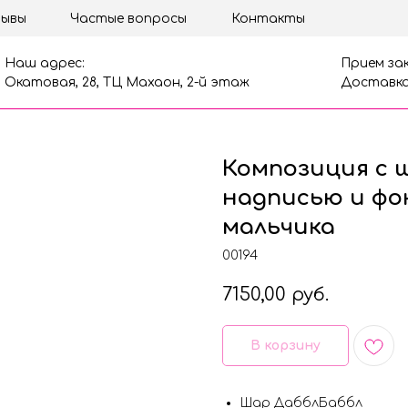
ывы
Частые вопросы
Контакты
Наш адрес:
Прием зак
Окатовая, 28, ТЦ Махаон, 2-й этаж
Доставка
Композиция с 
надписью и фо
мальчика
00194
7150,00
руб.
В корзину
Шар ДабблБаббл