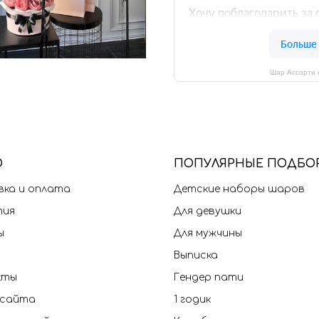
Шар Ассорти 
Ю
П
ОПУЛЯРНЫЕ ПОДБО
ка и оплата
Детские наборы шаров
тия
Для девушки
ы
Для мужчины
Выписка
кты
Гендер пати
 сайта
1 годик