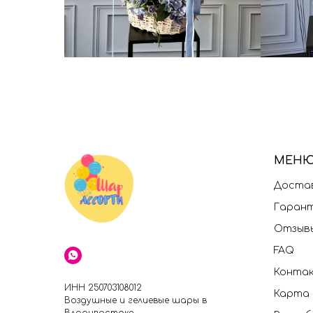
МЕН
Достав
Гаран
Отзыв
FAQ
Конта
ИНН 250703108012
Карта
Воздушные и гелиевые шары в
Владивостоке