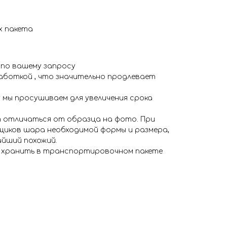
х пакета
 по вашему запросу
аботкой , что значительно продлевает
 мы просушиваем для увеличения срока
 отличаться от образца на фото. При
иков шара необходимой формы и размера,
айший похожий.
я хранить в транспортировочном пакете