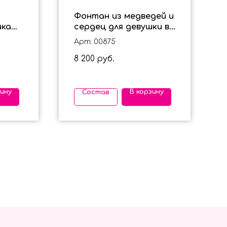
Фонтан из медведей и
ика
сердец для девушки в
нкой
бежевом цвете
Арт: 00875
8 200
руб.
зину
В корзину
Состав