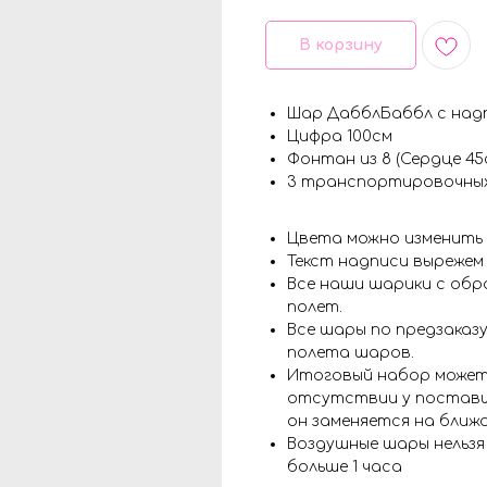
В корзину
Шар ДабблБаббл с над
Цифра 100см
Фонтан из 8 (Сердце 45
3 транспортировочны
Цвета можно изменить
Текст надписи вырежем
Все наши шарики с обр
полет.
Все шары по предзаказу
полета шаров.
Итоговый набор может
отсутствии у поставщ
он заменяется на ближ
Воздушные шары нельз
больше 1 часа