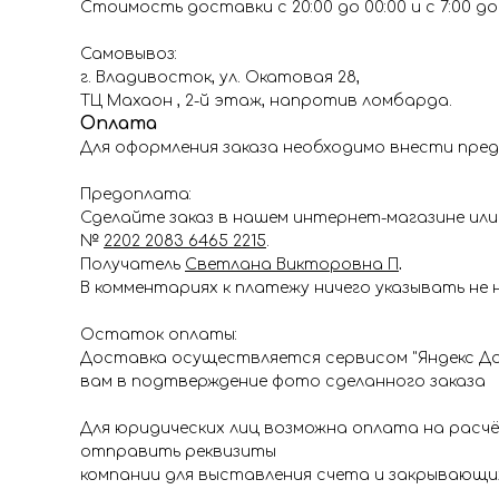
Стоимость доставки с 20:00 до 00:00 и с 7:00 до 1
Самовывоз:
г. Владивосток, ул. Окатовая 28,
ТЦ Махаон , 2-й этаж, напротив ломбарда.
Оплата
Для оформления заказа необходимо внести пред
Предоплата:
Сделайте заказ в нашем интернет-магазине или 
№
2202 2083 6465 2215
.
Получатель
Светлана Викторовна П
.
В комментариях к платежу ничего указывать не 
Остаток оплаты:
Доставка осуществляется сервисом "Яндекс До
вам в подтверждение фото сделанного заказа
Для юридических лиц возможна оплата на расч
отправить реквизиты
компании для выставления счета и закрывающи