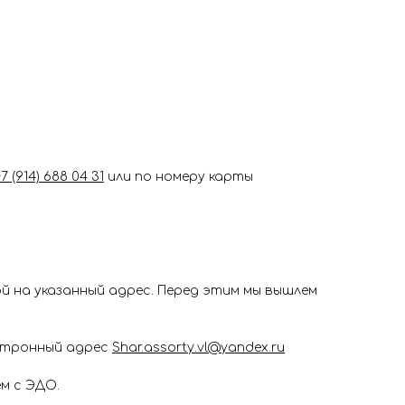
+7 (914) 688 04 31
или по номеру карты
 на указанный адрес. Перед этим мы вышлем
ектронный адрес
Shar.assorty.vl@yandex.ru
м с ЭДО.