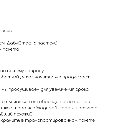
писью
см, ДаблСтаф, 6 пастель)
х пакета
 по вашему запросу
аботкой , что значительно продлевает
 мы просушиваем для увеличения срока
 отличаться от образца на фото. При
иков шара необходимой формы и размера,
айший похожий.
я хранить в транспортировочном пакете