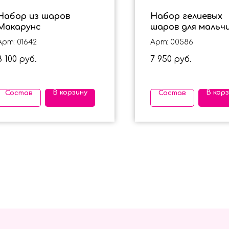
Набор из шаров
Набор гелиевых
Макарунс
шаров для мальч
на 3 года с маши
Арт: 01642
Арт: 00586
3 100
7 950
руб.
руб.
В корзину
В кор
Состав
Состав