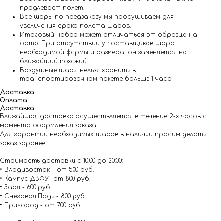
продлевает полет.
Все шары по предзаказу мы просушиваем для
увеличения срока полета шаров.
Итоговый набор может отличаться от образца на
фото. При отсутствии у поставщиков шара
необходимой формы и размера, он заменяется на
ближайший похожий.
Воздушные шары нельзя хранить в
транспортировочном пакете больше 1 часа
Доставка
Оплата
Доставка
Ближайшая доставка осуществляется в течение 2-х часов с
момента оформления заказа.
Для гарантии необходимых шаров в наличии просим делать
заказ заранее!
Стоимость доставки с 10.00 до 20:00:
• Владивосток - от 500 руб.
• Кампус ДВФУ- от 800 руб.
• Заря - 600 руб.
• Снеговая Падь - 800 руб.
• Пригород - от 700 руб.