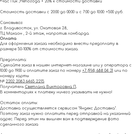
•Час Пик ,Непогода + 20% к стоимости доставки
Стоимость доставки с 20:00 до 00:00 и с 7:00 до 10:00: +500 руб.
Самовывоз:
г. Владивосток, ул. Окатовая 28,
ТЦ Махаон , 2-й этаж, напротив ломбарда.
Оплата
Для оформления заказа необходимо внести предоплату в
размере 50-100% от стоимости заказа.
Предоплата:
Сделайте заказ в нашем интернет-магазине или у оператора с
10.00 до 19.00 и оплатите заказ по номеру
+7 (914) 688 04 31
или по
номеру карты
№
2202 2083 6465 2215
.
Получатель
Светлана Викторовна П
.
В комментариях к платежу ничего указывать не нужно!
Остаток оплаты:
Доставка осуществляется сервисом "Яндекс Доставка".
Поэтому заказ нужно оплатить перед отправкой на указанный
адрес. Перед этим мы вышлем вам в подтверждение фото
сделанного заказа