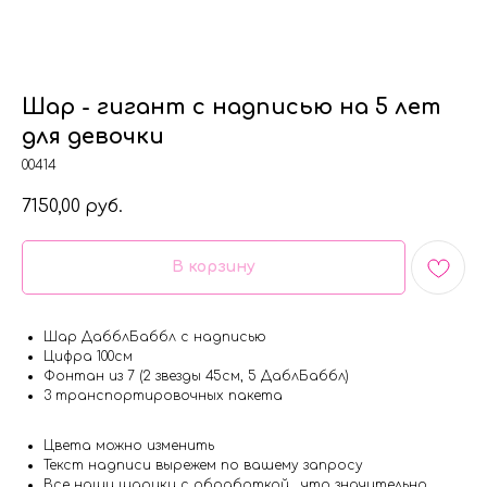
Шар - гигант с надписью на 5 лет
для девочки
00414
7150,00
руб.
В корзину
Шар ДабблБаббл с надписью
Цифра 100см
Фонтан из 7 (2 звезды 45см, 5 ДаблБаббл)
3 транспортировочных пакета
Цвета можно изменить
Текст надписи вырежем по вашему запросу
Все наши шарики с обработкой , что значительно