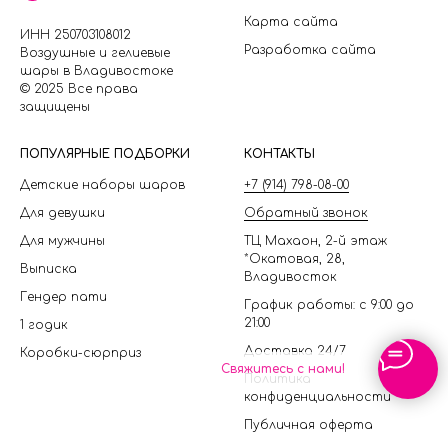
Карта сайта
ИНН 250703108012
Разработка сайта
Воздушные и гелиевые
шары в Владивостоке
© 2025 Все права
защищены
П
ОПУЛЯРНЫЕ ПОДБОРКИ
КОНТАКТЫ
Детские наборы шаров
+7 (914) 798-08-00
Для девушки
Обратный звонок
Для мужчины
ТЦ Махаон, 2-й этаж
*Окатовая, 28,
Выписка
Владивосток
Гендер пати
График работы: с 9:00 до
21:00
1 годик
Доставка 24/7
Коробки-сюрприз
Свяжитесь с нами!
Политика
конфиденциальности
Публичная оферта