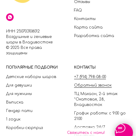
Отзывы
FAQ
Контакты
Карта сайта
ИНН 250703108012
Разработка сайта
Воздушные и гелиевые
шары в Владивостоке
© 2025 Все права
защищены
П
ОПУЛЯРНЫЕ ПОДБОРКИ
КОНТАКТЫ
Детские наборы шаров
+7 (914) 798-08-00
Для девушки
Обратный звонок
Для мужчины
ТЦ Махаон, 2-й этаж
*Окатовая, 28,
Выписка
Владивосток
Гендер пати
График работы: с 9:00 до
21:00
1 годик
Доставка 24/7
Коробки-сюрприз
Свяжитесь с нами!
Политика