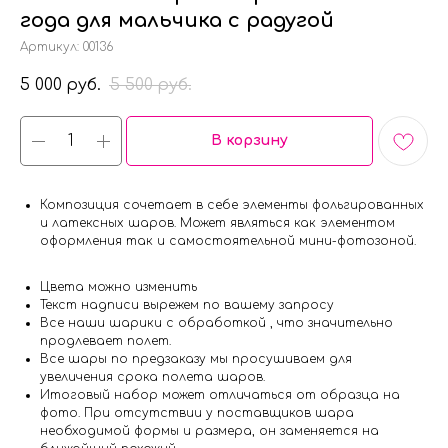
года для мальчика с радугой
Артикул:
00136
5 000
5 500
руб.
руб.
В корзину
Композиция сочетает в себе элементы фольгированных
и латексных шаров. Может являться как элементом
оформления так и самостоятельной мини-фотозоной.
Цвета можно изменить
Текст надписи вырежем по вашему запросу
Все наши шарики с обработкой , что значительно
продлевает полет.
Все шары по предзаказу мы просушиваем для
увеличения срока полета шаров.
Итоговый набор может отличаться от образца на
фото. При отсутствии у поставщиков шара
необходимой формы и размера, он заменяется на