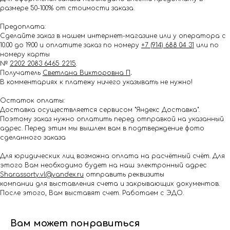
размере 50-100% от стоимости заказа.
Предоплата:
Сделайте заказ в нашем интернет-магазине или у оператора с
10.00 до 19.00 и оплатите заказ по номеру
+7 (914) 688 04 31
или по
номеру карты
№
2202 2083 6465 2215
.
Получатель
Светлана Викторовна П
.
В комментариях к платежу ничего указывать не нужно!
Остаток оплаты:
Доставка осуществляется сервисом "Яндекс Доставка".
Поэтому заказ нужно оплатить перед отправкой на указанный
адрес. Перед этим мы вышлем вам в подтверждение фото
сделанного заказа
Для юридических лиц возможна оплата на расчётный счёт. Для
этого Вам необходимо будет на наш электронный адрес
Shar.assorty.vl@yandex.ru
отправить реквизиты
компании для выставления счета и закрывающих документов.
После этого, Вам выставят счет. Работаем с ЭДО.
Вам может понравиться