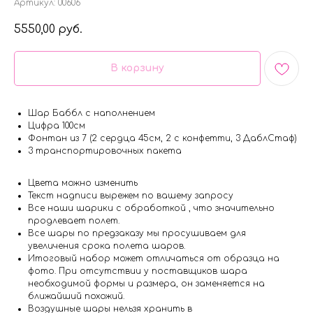
Артикул:
00606
5550,00
руб.
В корзину
Шар Баббл с наполнением
Цифра 100см
Фонтан из 7 (2 сердца 45см, 2 с конфетти, 3 ДаблСтаф)
3 транспортировочных пакета
Цвета можно изменить
Текст надписи вырежем по вашему запросу
Все наши шарики с обработкой , что значительно
продлевает полет.
Все шары по предзаказу мы просушиваем для
увеличения срока полета шаров.
Итоговый набор может отличаться от образца на
фото. При отсутствии у поставщиков шара
необходимой формы и размера, он заменяется на
ближайший похожий.
Воздушные шары нельзя хранить в