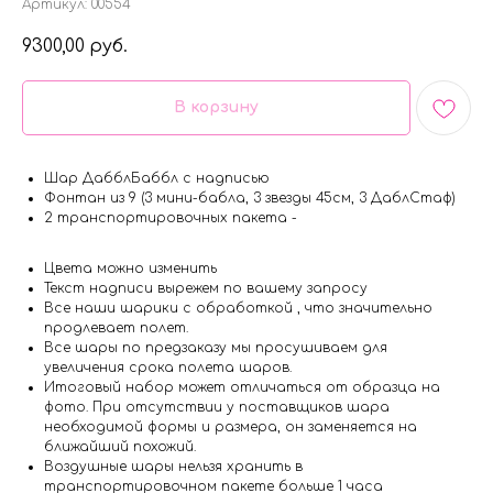
Артикул:
00554
9300,00
руб.
В корзину
Шар ДабблБаббл с надписью
Фонтан из 9 (3 мини-бабла, 3 звезды 45см, 3 ДаблСтаф)
2 транспортировочных пакета -
Цвета можно изменить
Текст надписи вырежем по вашему запросу
Все наши шарики с обработкой , что значительно
продлевает полет.
Все шары по предзаказу мы просушиваем для
увеличения срока полета шаров.
Итоговый набор может отличаться от образца на
фото. При отсутствии у поставщиков шара
необходимой формы и размера, он заменяется на
ближайший похожий.
Воздушные шары нельзя хранить в
транспортировочном пакете больше 1 часа