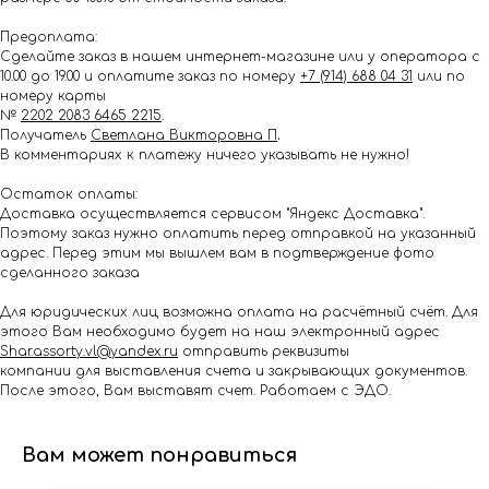
Предоплата:
Сделайте заказ в нашем интернет-магазине или у оператора с
10.00 до 19.00 и оплатите заказ по номеру
+7 (914) 688 04 31
или по
номеру карты
№
2202 2083 6465 2215
.
Получатель
Светлана Викторовна П
.
В комментариях к платежу ничего указывать не нужно!
Остаток оплаты:
Доставка осуществляется сервисом "Яндекс Доставка".
Поэтому заказ нужно оплатить перед отправкой на указанный
адрес. Перед этим мы вышлем вам в подтверждение фото
сделанного заказа
Для юридических лиц возможна оплата на расчётный счёт. Для
этого Вам необходимо будет на наш электронный адрес
Shar.assorty.vl@yandex.ru
отправить реквизиты
компании для выставления счета и закрывающих документов.
После этого, Вам выставят счет. Работаем с ЭДО.
Вам может понравиться